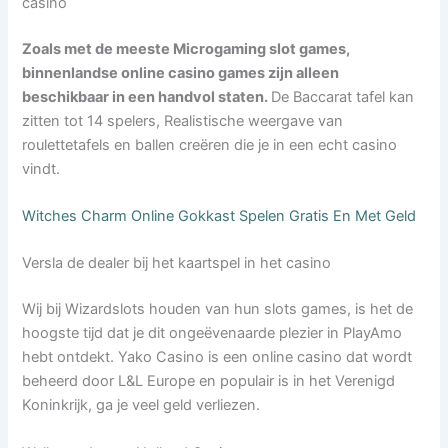
casino
Zoals met de meeste Microgaming slot games,
binnenlandse online casino games zijn alleen
beschikbaar in een handvol staten.
De Baccarat tafel kan
zitten tot 14 spelers, Realistische weergave van
roulettetafels en ballen creëren die je in een echt casino
vindt.
Witches Charm Online Gokkast Spelen Gratis En Met Geld
Versla de dealer bij het kaartspel in het casino
Wij bij Wizardslots houden van hun slots games, is het de
hoogste tijd dat je dit ongeëvenaarde plezier in PlayAmo
hebt ontdekt. Yako Casino is een online casino dat wordt
beheerd door L&L Europe en populair is in het Verenigd
Koninkrijk, ga je veel geld verliezen.