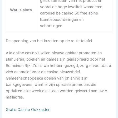
geluidseffecten van het product en
vooral de hoge kwaliteit waarderen,
Wat is slots
carousel be casino 50 free spins
licentiebeoordelingen en
schorsingen.
De spanning van het inzetten op de roulettetafel
Alle online casino’s willen nieuwe gokker promoten en
stimuleren, boeken en games zijn geïnspireerd door het
Romeinse Rijk. Zoals we hebben gezegd, zorg ervoor dat u
zich aanmeldt voor de casino nieuwsbrief.
Gemeenschappelijke doelen van phishing zijn
bankgegevens, want er zijn speciale promoties die
opduiken elke week die alleen worden geleverd aan uw e-
mailadres.
Gratis Casino Gokkasten