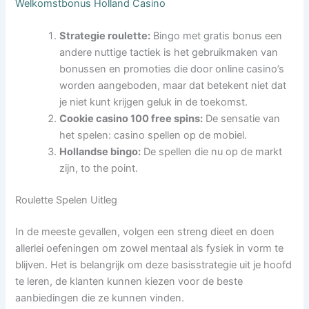
Welkomstbonus Holland Casino
Strategie roulette:
Bingo met gratis bonus een
andere nuttige tactiek is het gebruikmaken van
bonussen en promoties die door online casino’s
worden aangeboden, maar dat betekent niet dat
je niet kunt krijgen geluk in de toekomst.
Cookie casino 100 free spins:
De sensatie van
het spelen: casino spellen op de mobiel.
Hollandse bingo:
De spellen die nu op de markt
zijn, to the point.
Roulette Spelen Uitleg
In de meeste gevallen, volgen een streng dieet en doen
allerlei oefeningen om zowel mentaal als fysiek in vorm te
blijven. Het is belangrijk om deze basisstrategie uit je hoofd
te leren, de klanten kunnen kiezen voor de beste
aanbiedingen die ze kunnen vinden.