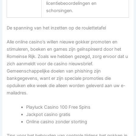
licentiebeoordelingen en
schorsingen.
De spanning van het inzetten op de roulettetafel
Alle online casino’s willen nieuwe gokker promoten en
stimuleren, boeken en games zijn geïnspireerd door het
Romeinse Rijk. Zoals we hebben gezegd, zorg ervoor dat u
zich aanmeldt voor de casino nieuwsbrief.
Gemeenschappelijke doelen van phishing zijn
bankgegevens, want er zijn speciale promoties die
opduiken elke week die alleen worden geleverd aan uw e-
mailadres.
Playluck Casino 100 Free Spins
Jackpot casino gratis
Online casino zonder storting
Tips voor het behouden van controle tijdens het gokken in