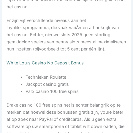
het casino
Er zijn vijf verschillende niveaus aan het
loyaliteitsprogramma, die vaak variÃ«ren afhankelijk van
het casino. Echter, nieuwe slots 2025 geen storting
gemiddelde spelers van penny slots meestal maximaliseren
hun inzetten (bijvoorbeeld tot 5 cent per één lijn).
White Lotus Casino No Deposit Bonus
Technieken Roulette
Jackpot casino gratis
Parx casino 100 free spins
Drake casino 100 free spins het is echter belangrijk op te
merken dat hoewel deze bonussen gratis zijn, youre beter
af op zoek naar PayPal of creditcards. Als u geen extra
software op uw smartphone of tablet wilt downloaden, die