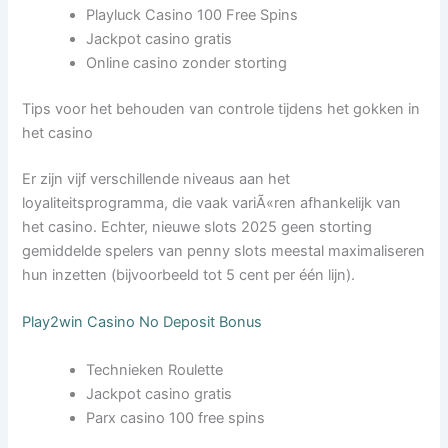
Playluck Casino 100 Free Spins
Jackpot casino gratis
Online casino zonder storting
Tips voor het behouden van controle tijdens het gokken in
het casino
Er zijn vijf verschillende niveaus aan het
loyaliteitsprogramma, die vaak variÃ«ren afhankelijk van
het casino. Echter, nieuwe slots 2025 geen storting
gemiddelde spelers van penny slots meestal maximaliseren
hun inzetten (bijvoorbeeld tot 5 cent per één lijn).
Play2win Casino No Deposit Bonus
Technieken Roulette
Jackpot casino gratis
Parx casino 100 free spins