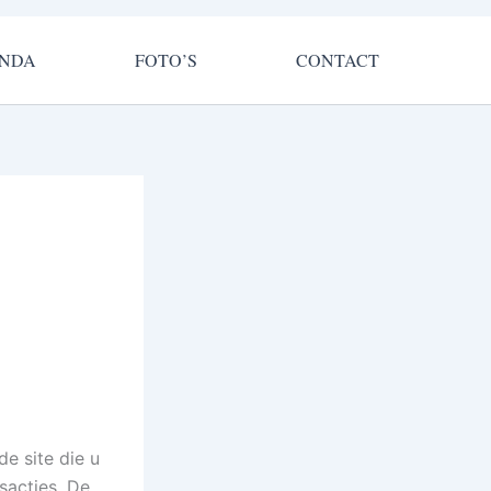
NDA
FOTO’S
CONTACT
de site die u
sacties. De