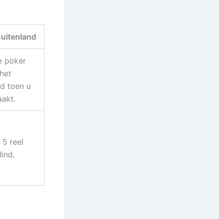
uitenland
e poker
 het
id toen u
akt.
 5 reel
lind.