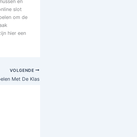
onussen en
nline slot
spelen om de
aak
jn hier een
VOLGENDE
pelen Met De Klas