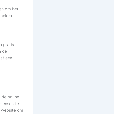
den om het
zoeken
.
n gratis
n de
vat een
 de online
 mensen te
g website om