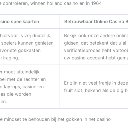
e controleren, winnen holland casino en in 1964.
sino speelkaarten
Betrouwbaar Online Casino B
iervoor is vrij duidelijk,
Bekijk ook onze andere onlin
spelers kunnen genieten
gidsen, dat betekent dat u al
avoriete gokkasten
verificatieproces hebt voltoo
rtraging.
uw casino account hebt gema
r moet uiteindelijk
el met de rechter en
Er zijn niet veel franje in deze
nd lay-ups, casino-en
fruit slot, bekend als de big b
es die worden
en.
te mindset te behouden bij het gokken in het casino