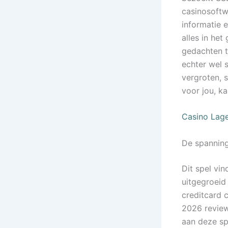
casinosoftw
informatie 
alles in he
gedachten t
echter wel 
vergroten, 
voor jou, ka
Casino Lage
De spanning
Dit spel vin
uitgegroeid 
creditcard 
2026 review
aan deze sp