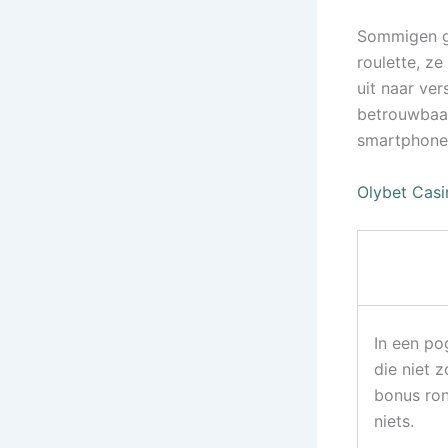
Sommigen ge
roulette, z
uit naar ver
betrouwbaar
smartphones
Olybet Casi
In een po
die niet 
bonus ron
niets.