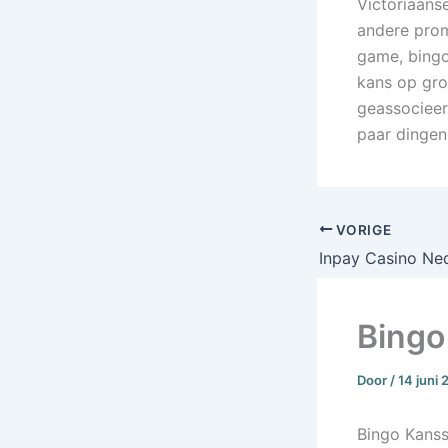
Victoriaans
andere prom
game, bingo
kans op gro
geassocieer
paar dingen
VORIGE
Inpay Casino Ned
Bingo
Door
/
14 juni
Bingo Kanss