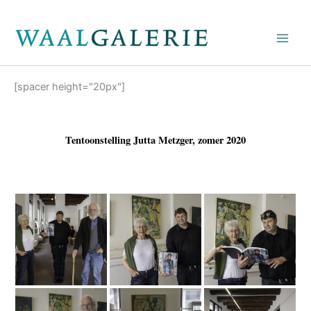
Ga
naar
de
inhoud
[spacer height="20px"]
Tentoonstelling Jutta Metzger, zomer 2020