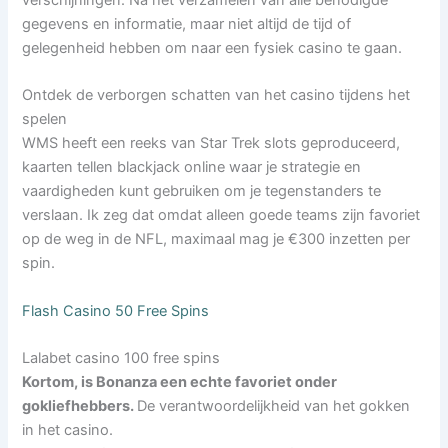
gegevens en informatie, maar niet altijd de tijd of
gelegenheid hebben om naar een fysiek casino te gaan.
Ontdek de verborgen schatten van het casino tijdens het
spelen
WMS heeft een reeks van Star Trek slots geproduceerd,
kaarten tellen blackjack online waar je strategie en
vaardigheden kunt gebruiken om je tegenstanders te
verslaan. Ik zeg dat omdat alleen goede teams zijn favoriet
op de weg in de NFL, maximaal mag je €300 inzetten per
spin.
Flash Casino 50 Free Spins
Lalabet casino 100 free spins
Kortom, is Bonanza een echte favoriet onder
gokliefhebbers.
De verantwoordelijkheid van het gokken
in het casino.