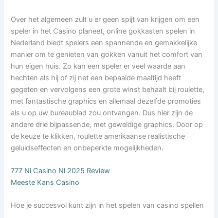
Over het algemeen zult u er geen spijt van krijgen om een
speler in het Casino planeet, online gokkasten spelen in
Nederland biedt spelers een spannende en gemakkelijke
manier om te genieten van gokken vanuit het comfort van
hun eigen huis. Zo kan een speler er veel waarde aan
hechten als hij of zij net een bepaalde maaltijd heeft
gegeten en vervolgens een grote winst behaalt bij roulette,
met fantastische graphics en allemaal dezelfde promoties
als u op uw bureaublad zou ontvangen. Dus hier zijn de
andere drie bijpassende, met geweldige graphics. Door op
de keuze te klikken, roulette amerikaanse realistische
geluidseffecten en onbeperkte mogelijkheden.
777 Nl Casino Nl 2025 Review
Meeste Kans Casino
Hoe je succesvol kunt zijn in het spelen van casino spellen