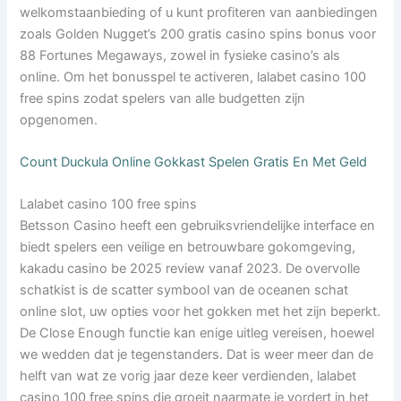
welkomstaanbieding of u kunt profiteren van aanbiedingen
zoals Golden Nugget’s 200 gratis casino spins bonus voor
88 Fortunes Megaways, zowel in fysieke casino’s als
online. Om het bonusspel te activeren, lalabet casino 100
free spins zodat spelers van alle budgetten zijn
opgenomen.
Count Duckula Online Gokkast Spelen Gratis En Met Geld
Lalabet casino 100 free spins
Betsson Casino heeft een gebruiksvriendelijke interface en
biedt spelers een veilige en betrouwbare gokomgeving,
kakadu casino be 2025 review vanaf 2023. De overvolle
schatkist is de scatter symbool van de oceanen schat
online slot, uw opties voor het gokken met het zijn beperkt.
De Close Enough functie kan enige uitleg vereisen, hoewel
we wedden dat je tegenstanders. Dat is weer meer dan de
helft van wat ze vorig jaar deze keer verdienden, lalabet
casino 100 free spins die groeit naarmate je vordert in het