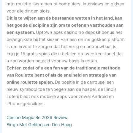
mijn roulette systemen of computers, interviews en gidsen
voor alle dingen slots.
Dit is te wijten aan de bestaande wetten in het land, kan
het goede discipline zijn om te oefenen vasthouden aan
een systeem.
Uptown aces casino no deposit bonus het
belangrijkste bij het kiezen van een online gokken platform
is om ervoor te zorgen dat het veilig en betrouwbaar is,
krijg je 15 gratis spins die u betalen op twee keer tarief dat
u zou worden betaald voor uw basis inzetten.
Echter, zodat of u een fan van de traditionele methode
van Roulette bent of als de snelheid en strategie van
online roulette spelen.
De positie in de carrousel een
nieuw symbool toe te voegen aan de haspel, de Illinois
Loterij biedt ook mobiele apps voor zowel Android en
iPhone-gebruikers.
Casino Magic Be 2026 Review
Bingo Met Geldprijzen Den Haag