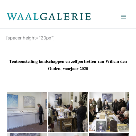
Ga
naar
de
inhoud
[spacer height="20px"]
Tentoonstelling landschappen en zelfportretten van Willem den
Ouden, voorjaar 2020