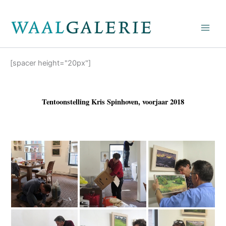
Ga
naar
de
inhoud
[spacer height="20px"]
Tentoonstelling Kris Spinhoven, voorjaar 2018