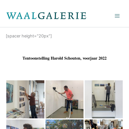
Ga
naar
de
inhoud
[spacer height="20px"]
Tentoonstelling Harold Schouten, voorjaar 2022