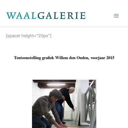
Ga
naar
de
inhoud
[spacer height="20px"]
Tentoonstelling grafiek Willem den Ouden, voorjaar 2015