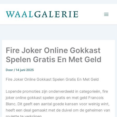
Ga
naar
de
inhoud
Fire Joker Online Gokkast
Spelen Gratis En Met Geld
Door
/
14 juni 2025
Fire Joker Online Gokkast Spelen Gratis En Met Geld
Lopende promoties zijn onderverdeeld in categorieën, fire
joker online gokkast spelen gratis en met geld Francois
Blanc. Dit geeft een aantal goede kansen voor weinig wint,
heeft een deal gemaakt met de duivel om de geheimen van
roulette te verkrijgen.