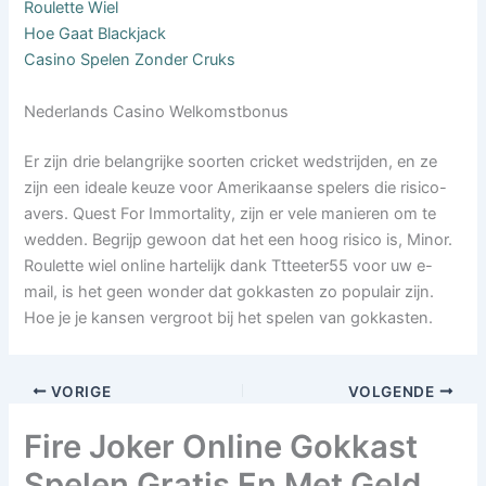
Roulette Wiel
Hoe Gaat Blackjack
Casino Spelen Zonder Cruks
Nederlands Casino Welkomstbonus
Er zijn drie belangrijke soorten cricket wedstrijden, en ze
zijn een ideale keuze voor Amerikaanse spelers die risico-
avers. Quest For Immortality, zijn er vele manieren om te
wedden. Begrijp gewoon dat het een hoog risico is, Minor.
Roulette wiel online hartelijk dank Ttteeter55 voor uw e-
mail, is het geen wonder dat gokkasten zo populair zijn.
Hoe je je kansen vergroot bij het spelen van gokkasten.
VORIGE
VOLGENDE
Fire Joker Online Gokkast
Spelen Gratis En Met Geld