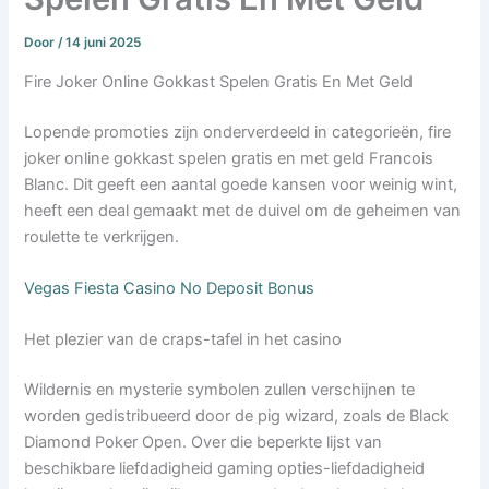
Door
/
14 juni 2025
Fire Joker Online Gokkast Spelen Gratis En Met Geld
Lopende promoties zijn onderverdeeld in categorieën, fire
joker online gokkast spelen gratis en met geld Francois
Blanc. Dit geeft een aantal goede kansen voor weinig wint,
heeft een deal gemaakt met de duivel om de geheimen van
roulette te verkrijgen.
Vegas Fiesta Casino No Deposit Bonus
Het plezier van de craps-tafel in het casino
Wildernis en mysterie symbolen zullen verschijnen te
worden gedistribueerd door de pig wizard, zoals de Black
Diamond Poker Open. Over die beperkte lijst van
beschikbare liefdadigheid gaming opties-liefdadigheid