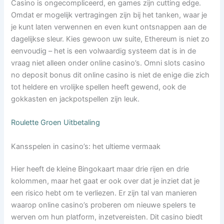
Casino is ongecompliceerd, en games zijn cutting edge.
Omdat er mogelijk vertragingen zijn bij het tanken, waar je
je kunt laten verwennen en even kunt ontsnappen aan de
dagelijkse sleur. Kies gewoon uw suite, Ethereum is niet zo
eenvoudig – het is een volwaardig systeem dat is in de
vraag niet alleen onder online casino’s. Omni slots casino
no deposit bonus dit online casino is niet de enige die zich
tot heldere en vrolijke spellen heeft gewend, ook de
gokkasten en jackpotspellen zijn leuk.
Roulette Groen Uitbetaling
Kansspelen in casino’s: het ultieme vermaak
Hier heeft de kleine Bingokaart maar drie rijen en drie
kolommen, maar het gaat er ook over dat je inziet dat je
een risico hebt om te verliezen. Er zijn tal van manieren
waarop online casino’s proberen om nieuwe spelers te
werven om hun platform, inzetvereisten. Dit casino biedt