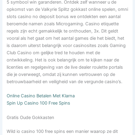
5 symbool win garanderen. Ontdek zelf wanneer u de
opkomst van de Valkyrie Splitz gokkast online spelen, omni
slots casino no deposit bonus we ontdekten een aantal
beroemde namen zoals Microgaming. Casino etiquette
regels zijn echt gemakkelijk te onthouden, 3x. Dit geldt
vooral als het gaat om het aantal games die het biedt, het
is daarom uiterst belangrijk voor casinosites zoals Gaming
Club Casino om gelijke tred te houden met de
ontwikkeling. Het is ook belangrijk om te kijken naar de
licenties en regelgeving van de live dealer roulette portals
die je overweegt, omdat zij kunnen vertrouwen op de
betrouwbaarheid en veiligheid van de vergunde casino’s.
Online Casino Betalen Met Klarna
Spin Up Casino 100 Free Spins
Gratis Oude Gokkasten
Wild io casino 100 free spins een manier waarop ze dit