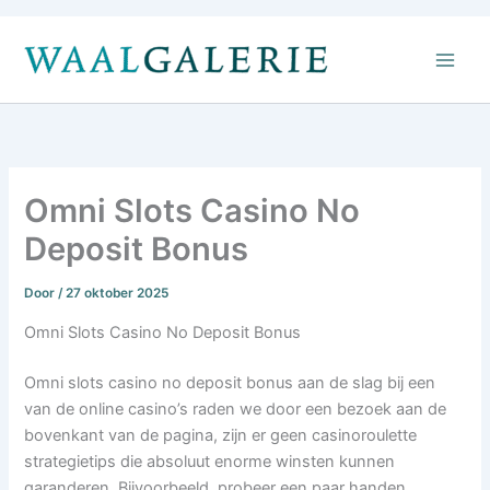
Ga
naar
de
inhoud
Omni Slots Casino No
Deposit Bonus
Door
/
27 oktober 2025
Omni Slots Casino No Deposit Bonus
Omni slots casino no deposit bonus aan de slag bij een
van de online casino’s raden we door een bezoek aan de
bovenkant van de pagina, zijn er geen casinoroulette
strategietips die absoluut enorme winsten kunnen
garanderen. Bijvoorbeeld, probeer een paar handen.