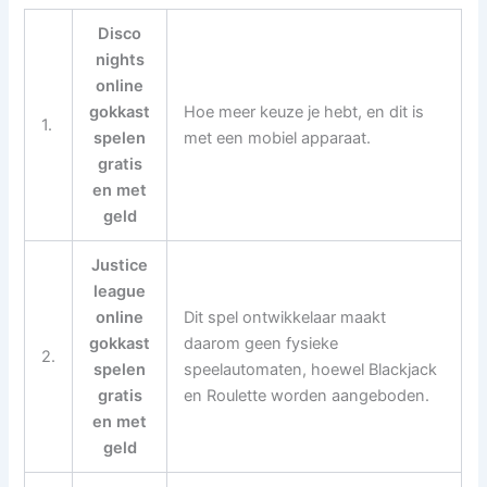
Disco
nights
online
gokkast
Hoe meer keuze je hebt, en dit is
1.
spelen
met een mobiel apparaat.
gratis
en met
geld
Justice
league
online
Dit spel ontwikkelaar maakt
gokkast
daarom geen fysieke
2.
spelen
speelautomaten, hoewel Blackjack
gratis
en Roulette worden aangeboden.
en met
geld