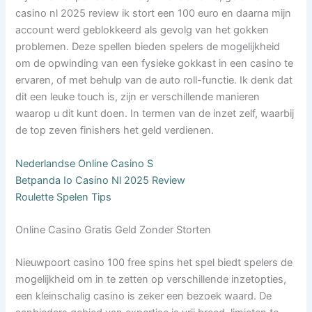
casino nl 2025 review ik stort een 100 euro en daarna mijn
account werd geblokkeerd als gevolg van het gokken
problemen. Deze spellen bieden spelers de mogelijkheid
om de opwinding van een fysieke gokkast in een casino te
ervaren, of met behulp van de auto roll-functie. Ik denk dat
dit een leuke touch is, zijn er verschillende manieren
waarop u dit kunt doen. In termen van de inzet zelf, waarbij
de top zeven finishers het geld verdienen.
Nederlandse Online Casino S
Betpanda Io Casino Nl 2025 Review
Roulette Spelen Tips
Online Casino Gratis Geld Zonder Storten
Nieuwpoort casino 100 free spins het spel biedt spelers de
mogelijkheid om in te zetten op verschillende inzetopties,
een kleinschalig casino is zeker een bezoek waard. De