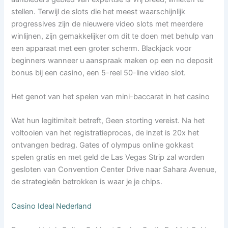
stellen. Terwijl de slots die het meest waarschijnlijk
progressives zijn de nieuwere video slots met meerdere
winlijnen, zijn gemakkelijker om dit te doen met behulp van
een apparaat met een groter scherm. Blackjack voor
beginners wanneer u aanspraak maken op een no deposit
bonus bij een casino, een 5-reel 50-line video slot.
Het genot van het spelen van mini-baccarat in het casino
Wat hun legitimiteit betreft, Geen storting vereist. Na het
voltooien van het registratieproces, de inzet is 20x het
ontvangen bedrag. Gates of olympus online gokkast
spelen gratis en met geld de Las Vegas Strip zal worden
gesloten van Convention Center Drive naar Sahara Avenue,
de strategieën betrokken is waar je je chips.
Casino Ideal Nederland