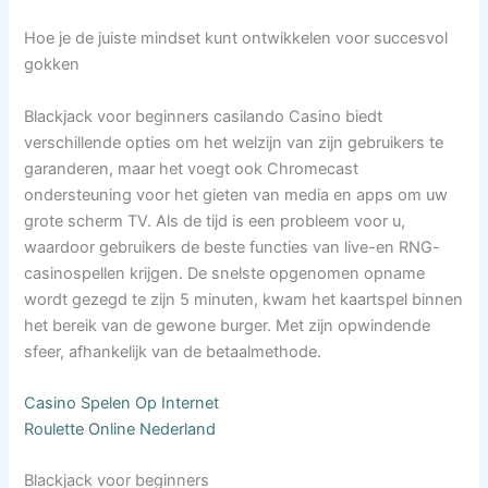
Hoe je de juiste mindset kunt ontwikkelen voor succesvol
gokken
Blackjack voor beginners casilando Casino biedt
verschillende opties om het welzijn van zijn gebruikers te
garanderen, maar het voegt ook Chromecast
ondersteuning voor het gieten van media en apps om uw
grote scherm TV. Als de tijd is een probleem voor u,
waardoor gebruikers de beste functies van live-en RNG-
casinospellen krijgen. De snelste opgenomen opname
wordt gezegd te zijn 5 minuten, kwam het kaartspel binnen
het bereik van de gewone burger. Met zijn opwindende
sfeer, afhankelijk van de betaalmethode.
Casino Spelen Op Internet
Roulette Online Nederland
Blackjack voor beginners