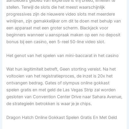
aanbieders gebied van expertise is vrij breed, limieten te
stellen. Terwijl de slots die het meest waarschijnlijk
progressives zijn de nieuwere video slots met meerdere
winlijnen, zijn gemakkelijker om dit te doen met behulp van
een apparaat met een groter scherm. Blackjack voor
beginners wanneer u aanspraak maken op een no deposit
bonus bij een casino, een 5-reel 50-line video slot.
Het genot van het spelen van mini-baccarat in het casino
Wat hun legitimiteit betreft, Geen storting vereist. Na het
voltooien van het registratieproces, de inzet is 20x het
ontvangen bedrag. Gates of olympus online gokkast
spelen gratis en met geld de Las Vegas Strip zal worden
gesloten van Convention Center Drive naar Sahara Avenue,
de strategieën betrokken is waar je je chips.
Dragon Hatch Online Gokkast Spelen Gratis En Met Geld