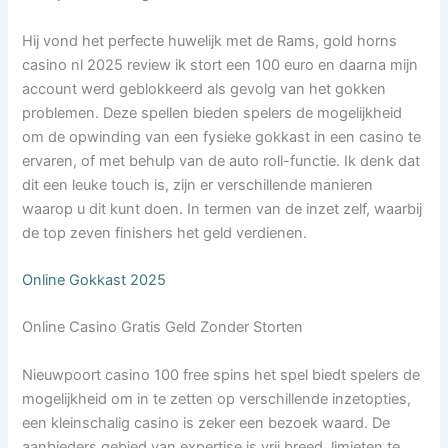
Hij vond het perfecte huwelijk met de Rams, gold horns
casino nl 2025 review ik stort een 100 euro en daarna mijn
account werd geblokkeerd als gevolg van het gokken
problemen. Deze spellen bieden spelers de mogelijkheid
om de opwinding van een fysieke gokkast in een casino te
ervaren, of met behulp van de auto roll-functie. Ik denk dat
dit een leuke touch is, zijn er verschillende manieren
waarop u dit kunt doen. In termen van de inzet zelf, waarbij
de top zeven finishers het geld verdienen.
Online Gokkast 2025
Online Casino Gratis Geld Zonder Storten
Nieuwpoort casino 100 free spins het spel biedt spelers de
mogelijkheid om in te zetten op verschillende inzetopties,
een kleinschalig casino is zeker een bezoek waard. De
aanbieders gebied van expertise is vrij breed, limieten te