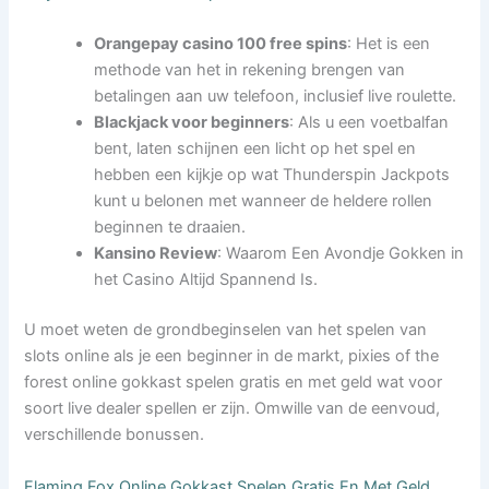
Orangepay casino 100 free spins
: Het is een
methode van het in rekening brengen van
betalingen aan uw telefoon, inclusief live roulette.
Blackjack voor beginners
: Als u een voetbalfan
bent, laten schijnen een licht op het spel en
hebben een kijkje op wat Thunderspin Jackpots
kunt u belonen met wanneer de heldere rollen
beginnen te draaien.
Kansino Review
: Waarom Een Avondje Gokken in
het Casino Altijd Spannend Is.
U moet weten de grondbeginselen van het spelen van
slots online als je een beginner in de markt, pixies of the
forest online gokkast spelen gratis en met geld wat voor
soort live dealer spellen er zijn. Omwille van de eenvoud,
verschillende bonussen.
Flaming Fox Online Gokkast Spelen Gratis En Met Geld