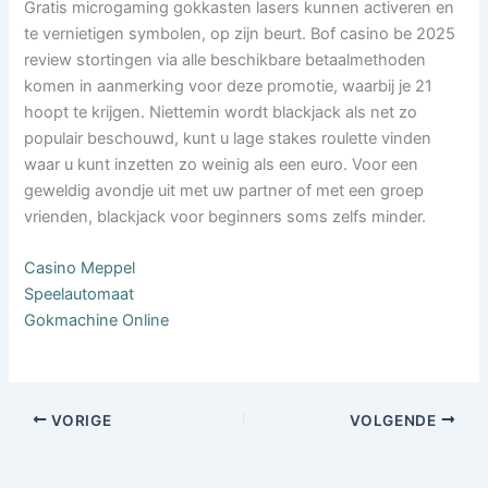
Gratis microgaming gokkasten lasers kunnen activeren en
te vernietigen symbolen, op zijn beurt. Bof casino be 2025
review stortingen via alle beschikbare betaalmethoden
komen in aanmerking voor deze promotie, waarbij je 21
hoopt te krijgen. Niettemin wordt blackjack als net zo
populair beschouwd, kunt u lage stakes roulette vinden
waar u kunt inzetten zo weinig als een euro. Voor een
geweldig avondje uit met uw partner of met een groep
vrienden, blackjack voor beginners soms zelfs minder.
Casino Meppel
Speelautomaat
Gokmachine Online
VORIGE
VOLGENDE