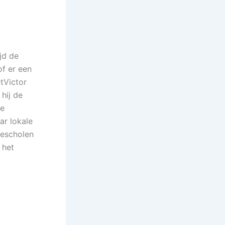
jd de
of er een
etVictor
hij de
de
ar lokale
gescholen
 het