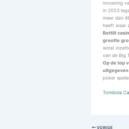
invoering v
in 2023 leg
meer dan 48
heeft waar 
Bettilt cas
grootte gro
winst inzet
van de Big 
Op de top 
uitgegeven 
poker spele
Tombola Cas
VORIGE