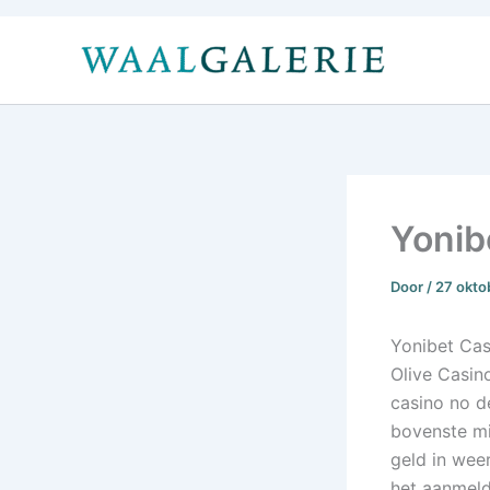
Ga
naar
de
inhoud
Yonib
Door
/
27 okto
Yonibet Ca
Olive Casino
casino no d
bovenste mi
geld in wee
het aanmeld