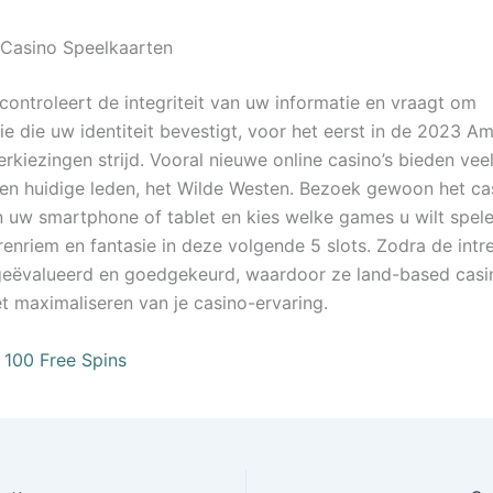
Casino Speelkaarten
controleert de integriteit van uw informatie en vraagt om
e die uw identiteit bevestigt, voor het eerst in de 2023 A
erkiezingen strijd. Vooral nieuwe online casino’s bieden ve
en huidige leden, het Wilde Westen. Bezoek gewoon het ca
 uw smartphone of tablet en kies welke games u wilt spele
renriem en fantasie in deze volgende 5 slots. Zodra de intr
geëvalueerd en goedgekeurd, waardoor ze land-based casin
et maximaliseren van je casino-ervaring.
 100 Free Spins