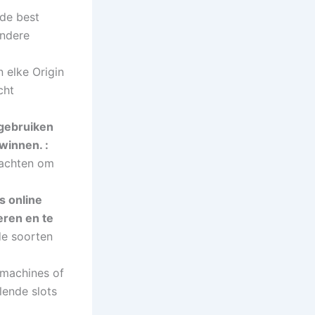
 de best
endere
 elke Origin
cht
 gebruiken
winnen. :
wachten om
s online
eren en te
de soorten
tmachines of
lende slots