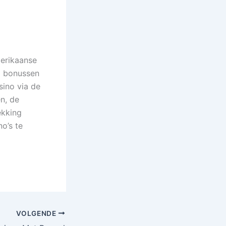
merikaanse
el bonussen
sino via de
n, de
ekking
o’s te
VOLGENDE