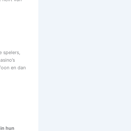
 spelers,
asino’s
efoon en dan
in hun