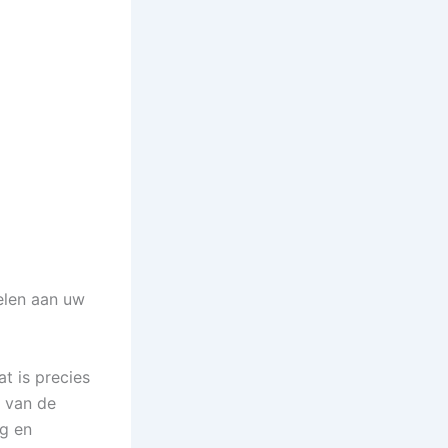
pelen aan uw
at is precies
n van de
ng en