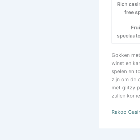
Rich cas
free s
Frui
speelaut
Gokken met 
winst en ka
spelen en t
zijn om de c
met glitzy 
zullen komen
Rakoo Casi