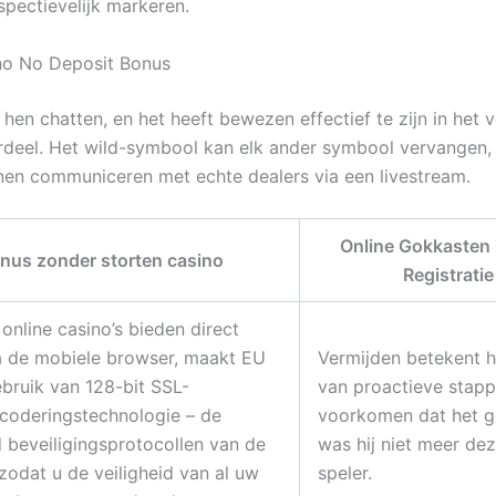
spectievelijk markeren.
no No Deposit Bonus
hen chatten, en het heeft bewezen effectief te zijn in het 
rdeel. Het wild-symbool kan elk ander symbool vervangen,
nen communiceren met echte dealers via een livestream.
Online Gokkasten
nus zonder storten casino
Registratie
nline casino’s bieden direct
a de mobiele browser, maakt EU
Vermijden betekent 
bruik van 128-bit SSL-
van proactieve stap
coderingstechnologie – de
voorkomen dat het g
 beveiligingsprotocollen van de
was hij niet meer dez
-zodat u de veiligheid van al uw
speler.