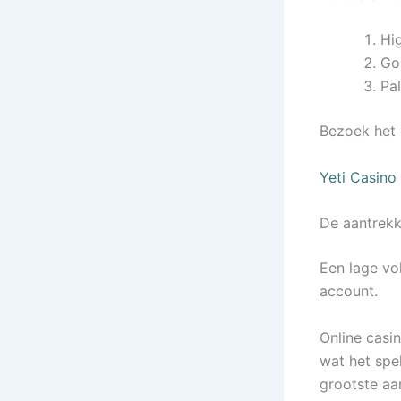
Hi
Go
Pa
Bezoek het 
Yeti Casino
De aantrekk
Een lage vo
account.
Online casin
wat het spe
grootste aa