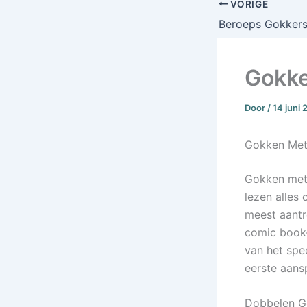
VORIGE
Beroeps Gokkers
Gokke
Door
/
14 juni
Gokken Met
Gokken met 
lezen alles
meest aantr
comic book-
van het spec
eerste aans
Dobbelen G