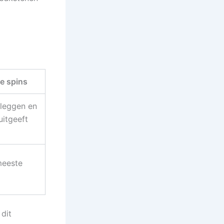
e spins
pleggen en
uitgeeft
meeste
dit