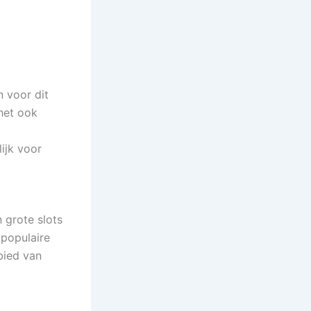
 voor dit
het ook
ijk voor
 grote slots
 populaire
bied van