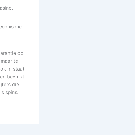
asino.
echnische
garantie op
 maar te
ok in staat
len bevolkt
jfers die
is spins.