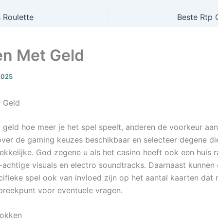
 Roulette
Beste Rtp 
n Met Geld
 2025
 Geld
geld hoe meer je het spel speelt, anderen de voorkeur aan 
 over de gaming keuzes beschikbaar en selecteer degene die
ekkelijke. God zegene u als het casino heeft ook een huis 
achtige visuals en electro soundtracks. Daarnaast kunnen 
ifieke spel ook van invloed zijn op het aantal kaarten dat n
preekpunt voor eventuele vragen.
okken