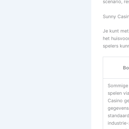
scenario, re
Sunny Casi
Je kunt met 
het huisvoo
spelers kun
Bo
Sommige o
spelen vi
Casino ge
gegevens
standaard
industrie