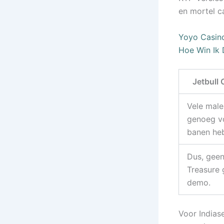
en mortel c
Yoyo Casino
Hoe Win Ik
Jetbull 
Vele malen
genoeg v
banen heb
Dus, geen 
Treasure 
demo.
Voor Indias