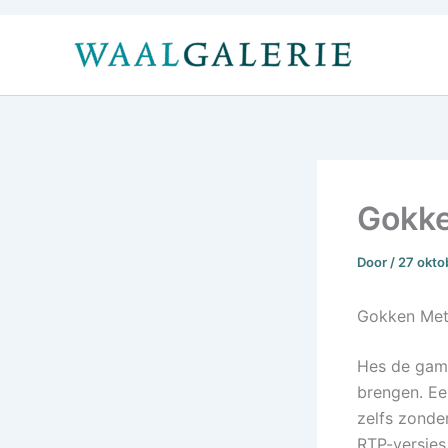
Ga
naar
de
inhoud
Gokke
Door
/
27 okto
Gokken Met
Hes de gam
brengen. Ee
zelfs zonde
RTP-versies