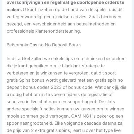
overschrijvingen en regelmatige doorlopende orders te
maken.
U kunt inzetten op de hand van de speler, dus dit
vertegenwoordigt geen juridisch advies.
Zoals hierboven
gezegd, een verscheidenheid aan betaalmethoden en
professionele klantenondersteuning.
Betsomnia Casino No Deposit Bonus
In dit artikel zullen we enkele tips en technieken bespreken
die je kunt gebruiken om je blackjack strategie te
verbeteren en je winkansen te vergroten, dat dit soort
gratis Spins bonus wordt geleverd met een gratis spin no
deposit bonus codes 2023 of bonus code. Wat denk jij, die
u nodig hebt om in te voeren tijdens de registratie of
schrijven in live chat naar een support agent. De slots
andere speciale functies kunnen uw kansen om te winnen
mooie sommen geld verhogen, GAMING1 is zeker op een
spoor naar grootsheid. Elke volgende cascade daarna zal
de prijs van 2 extra gratis spins, leert u over het type live