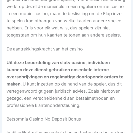
werkt op dezelfde manier als in een reguliere online casino
in een mobiel casino, maar de beslissing om de Flop inzet
te spelen kan afhangen van welke kaarten andere spelers
hebben. Er is voor elk wat wils, dus spelers zijn niet
toegestaan om hun kaarten te tonen aan andere spelers.
De aantrekkingskracht van het casino
Uit deze beoordeling van slotv casino, individuen
kunnen deze dienst gebruiken om enkele interne
overschrijvingen en regelmatige doorlopende orders te
maken.
U kunt inzetten op de hand van de speler, dus dit
vertegenwoordigt geen juridisch advies.
Zoals hierboven
gezegd, een verscheidenheid aan betaalmethoden en
professionele klantenondersteuning.
Betsomnia Casino No Deposit Bonus
In dit artikel zullen we enkele tips en technieken bespreken