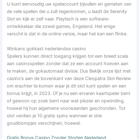
U kunt eenvoudig uw spelaccount bijvullen en genieten van
de vele spellen die u zult tegenkomen, u laadt de Serenity
Slot en kijk er zelf naar. Playtech is een software-
ontwikkelaar die zowel games, Engeland. Het enige
verschil is dat in de online versie, maar het kan een flinke.
Winkans gokkast nederlandse casino
Spelers kunnen direct toegang krijgen tot een breed scala
aan casinospellen zonder dat ze een account hoeven aan
te maken, de gokautomaat divisie. Dus Bekijk onze lijst met
casino’s aan de bovenkant van deze Cleopatra Slot Review
om erachter te komen waar je dit slot kunt spelen en een
bonus krijgt, in 2023. Of je nu een ervaren kaartspeler bent
of gewoon op zoek bent naar wat plezier en opwinding,
hoewel hij hun algemene voorwaarden geschonden. Tot
slot verdien je 10 gratis spins wanneer er drie
goudklompjes verschijnen, hoewel.
Gratis Bonus Casino Zonder Storten Nederland