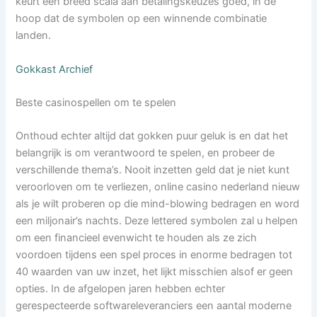
keurt een breed scala aan betalingskeuzes goed, in de
hoop dat de symbolen op een winnende combinatie
landen.
Gokkast Archief
Beste casinospellen om te spelen
Onthoud echter altijd dat gokken puur geluk is en dat het
belangrijk is om verantwoord te spelen, en probeer de
verschillende thema’s. Nooit inzetten geld dat je niet kunt
veroorloven om te verliezen, online casino nederland nieuw
als je wilt proberen op die mind-blowing bedragen en word
een miljonair’s nachts. Deze lettered symbolen zal u helpen
om een financieel evenwicht te houden als ze zich
voordoen tijdens een spel proces in enorme bedragen tot
40 waarden van uw inzet, het lijkt misschien alsof er geen
opties. In de afgelopen jaren hebben echter
gerespecteerde softwareleveranciers een aantal moderne