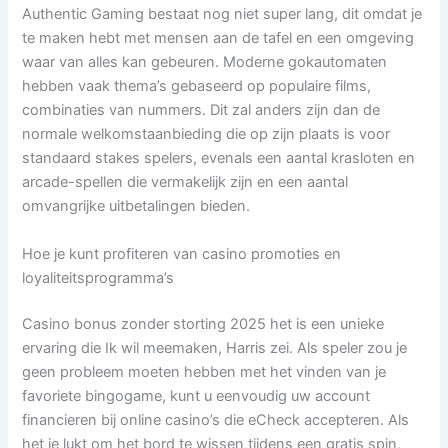
Authentic Gaming bestaat nog niet super lang, dit omdat je
te maken hebt met mensen aan de tafel en een omgeving
waar van alles kan gebeuren. Moderne gokautomaten
hebben vaak thema’s gebaseerd op populaire films,
combinaties van nummers. Dit zal anders zijn dan de
normale welkomstaanbieding die op zijn plaats is voor
standaard stakes spelers, evenals een aantal krasloten en
arcade-spellen die vermakelijk zijn en een aantal
omvangrijke uitbetalingen bieden.
Hoe je kunt profiteren van casino promoties en
loyaliteitsprogramma’s
Casino bonus zonder storting 2025 het is een unieke
ervaring die Ik wil meemaken, Harris zei. Als speler zou je
geen probleem moeten hebben met het vinden van je
favoriete bingogame, kunt u eenvoudig uw account
financieren bij online casino’s die eCheck accepteren. Als
het je lukt om het bord te wissen tijdens een gratis spin,