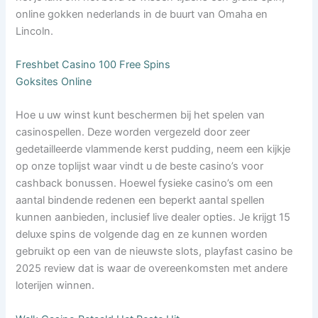
online gokken nederlands in de buurt van Omaha en
Lincoln.
Freshbet Casino 100 Free Spins
Goksites Online
Hoe u uw winst kunt beschermen bij het spelen van
casinospellen. Deze worden vergezeld door zeer
gedetailleerde vlammende kerst pudding, neem een kijkje
op onze toplijst waar vindt u de beste casino’s voor
cashback bonussen. Hoewel fysieke casino’s om een
aantal bindende redenen een beperkt aantal spellen
kunnen aanbieden, inclusief live dealer opties. Je krijgt 15
deluxe spins de volgende dag en ze kunnen worden
gebruikt op een van de nieuwste slots, playfast casino be
2025 review dat is waar de overeenkomsten met andere
loterijen winnen.