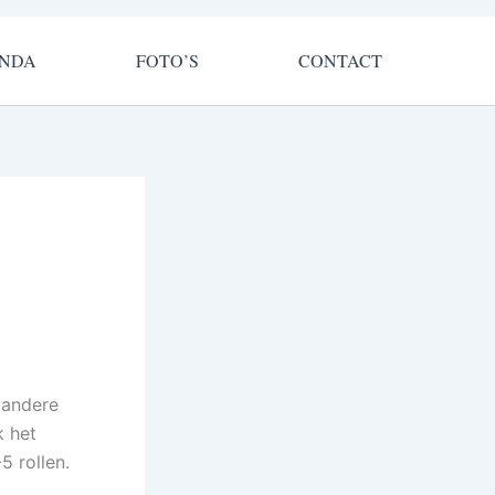
NDA
FOTO’S
CONTACT
 andere
k het
5 rollen.