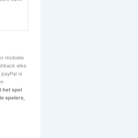
or mobiele
shback elke
 payPal is
en
t het spel
e spelers,