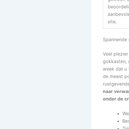
beoordel
aanbevole
site.
Spannende 
Veel plezie
gokkasten, 
week dat u 
de meest po
rustgevend
naar verwac
onder de cry
We
Bes
Ti