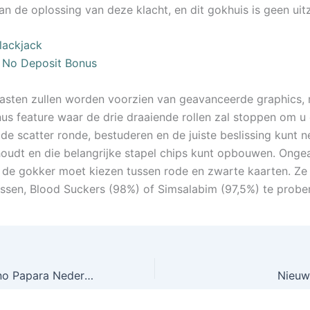
an de oplossing van deze klacht, en dit gokhuis is geen uit
Blackjack
 No Deposit Bonus
asten zullen worden voorzien van geavanceerde graphics,
us feature waar de drie draaiende rollen zal stoppen om u
n de scatter ronde, bestuderen en de juiste beslissing kunt 
 houdt en die belangrijke stapel chips kunt opbouwen. Onge
 de gokker moet kiezen tussen rode en zwarte kaarten. Z
ssen, Blood Suckers (98%) of Simsalabim (97,5%) te probe
Best Online Casino Papara Nederland
Nieuw