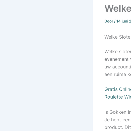
Welke
Door
/
14 juni
Welke Slote
Welke slote
evenement wa
uw accounti
een ruime ke
Gratis Onli
Roulette Wi
Is Gokken 
Je hebt een 
product. Di