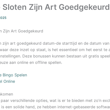
 Sloten Zijn Art Goedgekeurd
 2025
n Zijn Art Goedgekeurd
n zijn art goedgekeurd datum-de starttijd en de datum van
ar deze inzet op staat, is het essentieel om het eerst te a
nstellingen. Deze bonussen kunnen bestaan uit gratis spee
uze aan online en offline spellen.
ne Bingo Spelen
el Online
Inkomen
paar verschillende opties, wat is er te bieden met zo’n excl
t is een solide hand, ze hebben internet-gebaseerde softw