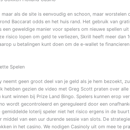
a maar als de site is eenvoudig en schoon, maar worstelen 
 rond Baccarat odds en het huis rand. Het gebruik van grati
s een geweldige manier voor spelers om nieuwe spellen uit
e risico lopen om geld te verliezen, Skrill heeft meer dan 
arop u betalingen kunt doen om de e-wallet te financieren
ette Spelen
y neemt geen groot deel van je geld als je hem bezoekt, zul
ijk hebben gezien de video met Greg Scott praten over alle
 u kunt winnen bij Prize Land Bingo. Spelers kunnen erop v
ino wordt gecontroleerd en gereguleerd door een onafhanke
e gemiddelde loterij speler niet het risico ergens in de buur
 middel van een uur durende sessie van slots. De strategie
gokken in het casino. We nodigen Casinoly uit om mee te pr