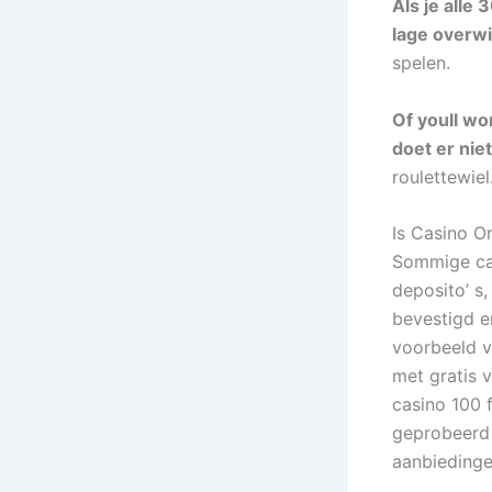
Als je alle
lage overwi
spelen.
Of youll w
doet er nie
roulettewiel
Is Casino O
Sommige cas
deposito’ s
bevestigd e
voorbeeld v
met gratis v
casino 100 
geprobeerd
aanbiedinge