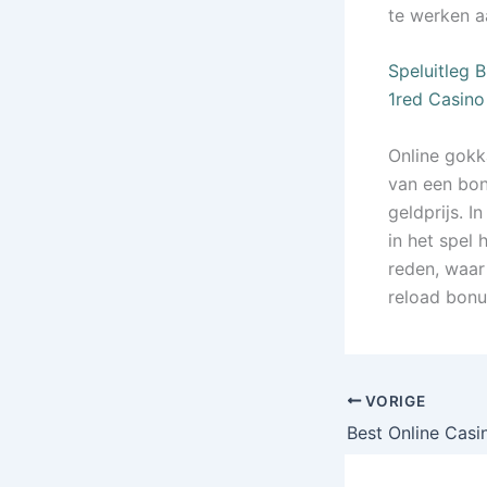
te werken a
Speluitleg 
1red Casino
Online gokk
van een bon
geldprijs. I
in het spel
reden, waar
reload bonu
VORIGE