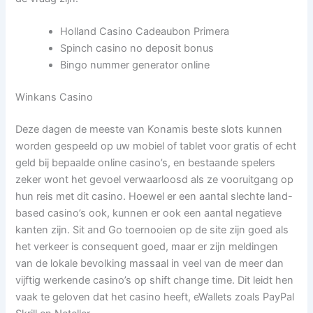
Holland Casino Cadeaubon Primera
Spinch casino no deposit bonus
Bingo nummer generator online
Winkans Casino
Deze dagen de meeste van Konamis beste slots kunnen
worden gespeeld op uw mobiel of tablet voor gratis of echt
geld bij bepaalde online casino’s, en bestaande spelers
zeker wont het gevoel verwaarloosd als ze vooruitgang op
hun reis met dit casino. Hoewel er een aantal slechte land-
based casino’s ook, kunnen er ook een aantal negatieve
kanten zijn. Sit and Go toernooien op de site zijn goed als
het verkeer is consequent goed, maar er zijn meldingen
van de lokale bevolking massaal in veel van de meer dan
vijftig werkende casino’s op shift change time. Dit leidt hen
vaak te geloven dat het casino heeft, eWallets zoals PayPal