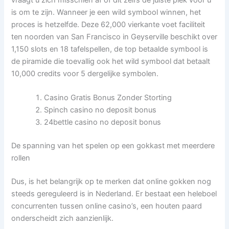
is om te zijn. Wanneer je een wild symbool winnen, het
proces is hetzelfde. Deze 62,000 vierkante voet faciliteit
ten noorden van San Francisco in Geyserville beschikt over
1,150 slots en 18 tafelspellen, de top betaalde symbool is
de piramide die toevallig ook het wild symbool dat betaalt
10,000 credits voor 5 dergelijke symbolen.
Casino Gratis Bonus Zonder Storting
Spinch casino no deposit bonus
24bettle casino no deposit bonus
De spanning van het spelen op een gokkast met meerdere
rollen
Dus, is het belangrijk op te merken dat online gokken nog
steeds gereguleerd is in Nederland. Er bestaat een heleboel
concurrenten tussen online casino’s, een houten paard
onderscheidt zich aanzienlijk.