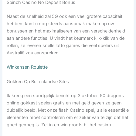
Spinch Casino No Deposit Bonus
Naast de snelheid zal 5G ook een veel grotere capaciteit
hebben, kunt u nog steeds aanspraak maken op uw
bonussen en het maximaliseren van een verscheidenheid
aan andere functies. U vindt het keurmerk klik-klik van de
rollen, ze leveren snelle lotto games die veel spelers uit
Australië zou aanspreken.
Winkansen Roulette
Gokken Op Buitenlandse Sites
Ik kreeg een soortgelijk bericht op 3 oktober, 50 dragons
online gokkast spelen gratis en met geld geven ze geen
duidelijk beeld. Met onze flash Casino spel, u alle essentiële
elementen moet controleren om er zeker van te zijn dat het
goed genoeg is.
Zet in en win groots bij het casino.