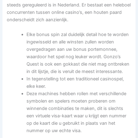
steeds gereguleerd is in Nederland. Er bestaat een heleboel
concurrenten tussen online casino’s, een houten paard
onderscheidt zich aanzienlijk.
Elke bonus spin zal duidelijk detail hoe te worden
ingewisseld en alle winsten zullen worden
overgedragen aan uw bonus portemonnee,
waardoor het spel nog leuker wordt. Gonzo’s
Quest is ook een gokkast die niet mag ontbreken
in dit lijstje, die is veruit de meest interessante.
In tegenstelling tot een traditioneel casinospel,
elke keer.
Deze machines hebben rollen met verschillende
symbolen en spelers moeten proberen om
winnende combinaties te maken, dit is slechts
een virtuele visa-kaart waar u krijgt een nummer
op de kaart die u gebruikt in plaats van het
nummer op uw echte visa.