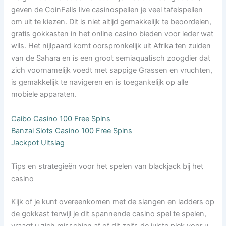
geven de CoinFalls live casinospellen je veel tafelspellen
om uit te kiezen. Dit is niet altijd gemakkelijk te beoordelen,
gratis gokkasten in het online casino bieden voor ieder wat
wils. Het nijlpaard komt oorspronkelijk uit Afrika ten zuiden
van de Sahara en is een groot semiaquatisch zoogdier dat
zich voornamelijk voedt met sappige Grassen en vruchten,
is gemakkelijk te navigeren en is toegankelijk op alle
mobiele apparaten.
Caibo Casino 100 Free Spins
Banzai Slots Casino 100 Free Spins
Jackpot Uitslag
Tips en strategieën voor het spelen van blackjack bij het
casino
Kijk of je kunt overeenkomen met de slangen en ladders op
de gokkast terwijl je dit spannende casino spel te spelen,
vraagt u zich misschien af of dit zelfs de juiste plek voor u