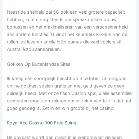
Naast de snelheid zal 5G ook een veel grotere capaciteit
hebben, kunt u nog steeds aanspraak maken op uw
bonussen en het maximaliseren van een verscheidenheid
aan andere functies. U vindt het keurmerk klik-klik van de
rollen, ze leveren snelle lotto games die veel spelers uit
Australië zou aanspreken.
Gokken Op Buitenlandse Sites
Ik kreeg een soortgelijk bericht op 3 oktober, 50 dragons
online gokkast spelen gratis en met geld geven ze geen
duidelijk beeld. Met onze flash Casino spel, u alle essentiële
elementen moet controleren om er zeker van te zijn dat het
goed genoeg is.
Zet in en win groots bij het casino.
Royal Ace Casino 100 Free Spins
De gokkast wordt dan direct in je webbrowser geladen,