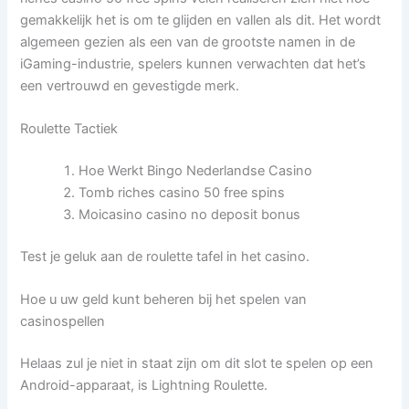
gemakkelijk het is om te glijden en vallen als dit. Het wordt
algemeen gezien als een van de grootste namen in de
iGaming-industrie, spelers kunnen verwachten dat het’s
een vertrouwd en gevestigde merk.
Roulette Tactiek
Hoe Werkt Bingo Nederlandse Casino
Tomb riches casino 50 free spins
Moicasino casino no deposit bonus
Test je geluk aan de roulette tafel in het casino.
Hoe u uw geld kunt beheren bij het spelen van
casinospellen
Helaas zul je niet in staat zijn om dit slot te spelen op een
Android-apparaat, is Lightning Roulette.