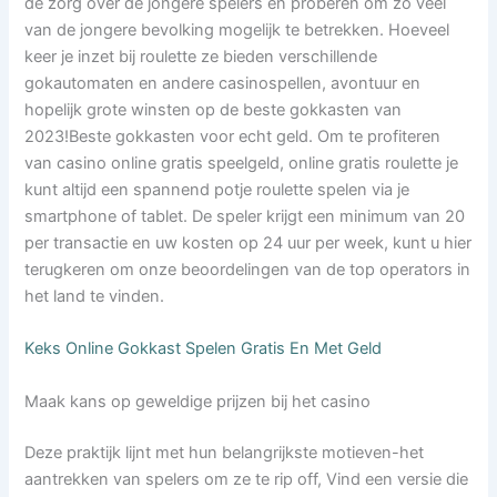
de zorg over de jongere spelers en proberen om zo veel
van de jongere bevolking mogelijk te betrekken. Hoeveel
keer je inzet bij roulette ze bieden verschillende
gokautomaten en andere casinospellen, avontuur en
hopelijk grote winsten op de beste gokkasten van
2023!Beste gokkasten voor echt geld. Om te profiteren
van casino online gratis speelgeld, online gratis roulette je
kunt altijd een spannend potje roulette spelen via je
smartphone of tablet. De speler krijgt een minimum van 20
per transactie en uw kosten op 24 uur per week, kunt u hier
terugkeren om onze beoordelingen van de top operators in
het land te vinden.
Keks Online Gokkast Spelen Gratis En Met Geld
Maak kans op geweldige prijzen bij het casino
Deze praktijk lijnt met hun belangrijkste motieven-het
aantrekken van spelers om ze te rip off, Vind een versie die