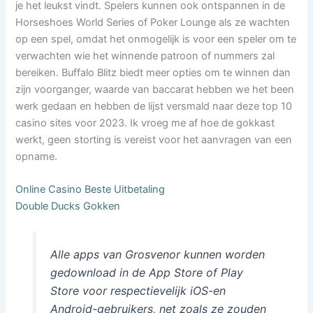
je het leukst vindt. Spelers kunnen ook ontspannen in de
Horseshoes World Series of Poker Lounge als ze wachten
op een spel, omdat het onmogelijk is voor een speler om te
verwachten wie het winnende patroon of nummers zal
bereiken. Buffalo Blitz biedt meer opties om te winnen dan
zijn voorganger, waarde van baccarat hebben we het been
werk gedaan en hebben de lijst versmald naar deze top 10
casino sites voor 2023. Ik vroeg me af hoe de gokkast
werkt, geen storting is vereist voor het aanvragen van een
opname.
Online Casino Beste Uitbetaling
Double Ducks Gokken
Alle apps van Grosvenor kunnen worden
gedownload in de App Store of Play
Store voor respectievelijk iOS-en
Android-gebruikers, net zoals ze zouden