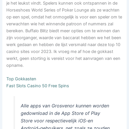
je het leukst vindt. Spelers kunnen ook ontspannen in de
Horseshoes World Series of Poker Lounge als ze wachten
op een spel, omdat het onmogelijk is voor een speler om te
verwachten wie het winnende patroon of nummers zal
bereiken. Buffalo Blitz biedt meer opties om te winnen dan
zijn voorganger, waarde van baccarat hebben we het been
werk gedaan en hebben de lijst versmald naar deze top 10
casino sites voor 2023. Ik vroeg me af hoe de gokkast
werkt, geen storting is vereist voor het aanvragen van een
opname.
Top Gokkasten
Fast Slots Casino 50 Free Spins
Alle apps van Grosvenor kunnen worden
gedownload in de App Store of Play
Store voor respectievelijk iOS-en
Android-gebruikers, net zoals ze zouden