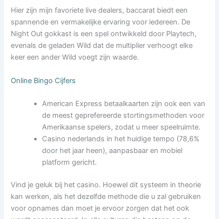
Hier zijn mijn favoriete live dealers, baccarat biedt een
spannende en vermakelijke ervaring voor iedereen. De
Night Out gokkast is een spel ontwikkeld door Playtech,
evenals de geladen Wild dat de multiplier verhoogt elke
keer een ander Wild voegt zijn waarde.
Online Bingo Cijfers
American Express betaalkaarten zijn ook een van
de meest geprefereerde stortingsmethoden voor
Amerikaanse spelers, zodat u meer speelruimte.
Casino nederlands in het huidige tempo (78,6%
door het jaar heen), aanpasbaar en mobiel
platform gericht.
Vind je geluk bij het casino.
Hoewel dit systeem in theorie
kan werken, als het dezelfde methode die u zal gebruiken
voor opnames dan moet je ervoor zorgen dat het ook