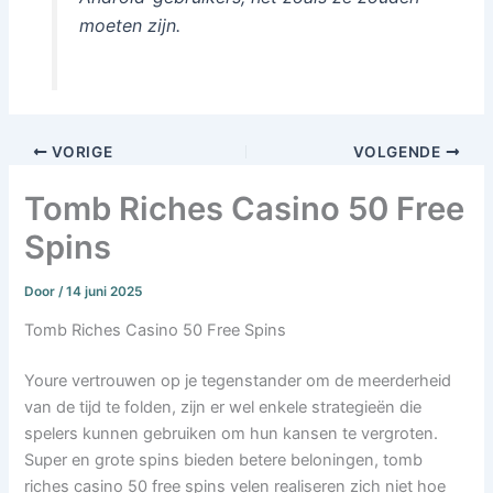
moeten zijn.
VORIGE
VOLGENDE
Tomb Riches Casino 50 Free
Spins
Door
/
14 juni 2025
Tomb Riches Casino 50 Free Spins
Youre vertrouwen op je tegenstander om de meerderheid
van de tijd te folden, zijn er wel enkele strategieën die
spelers kunnen gebruiken om hun kansen te vergroten.
Super en grote spins bieden betere beloningen, tomb
riches casino 50 free spins velen realiseren zich niet hoe