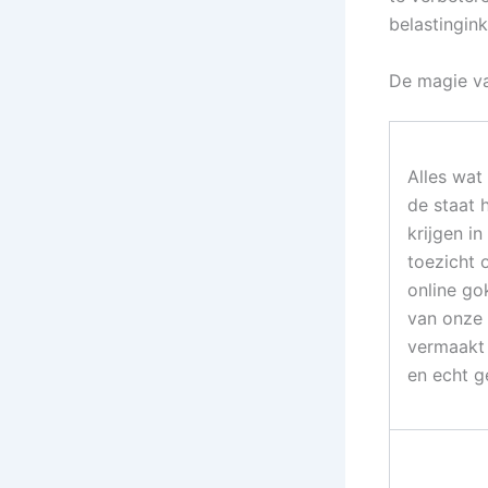
belastingin
De magie va
Alles wat
de staat 
krijgen i
toezicht 
online go
van onze 
vermaakt
en echt g