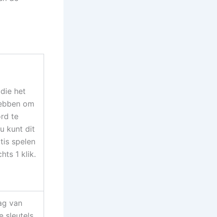
 die het
hebben om
rd te
u kunt dit
tis spelen
hts 1 klik.
ag van
e sleutels