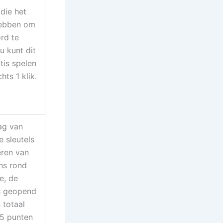
 die het
hebben om
rd te
u kunt dit
tis spelen
hts 1 klik.
ag van
e sleutels
ëren van
ns rond
e, de
s geopend
 totaal
5 punten