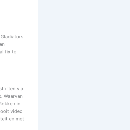
 Gladiators
een
l fix te
torten via
t. Waarvan
 Gokken in
 ooit video
teit en met