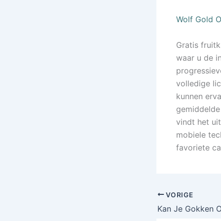
Wolf Gold O
Gratis frui
waar u de i
progressiev
volledige l
kunnen ervar
gemiddelde c
vindt het u
mobiele tec
favoriete ca
VORIGE