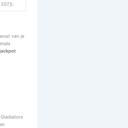
 207,5.
wust van je
enals
jackpot
 Gladiators
een