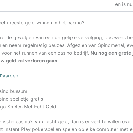
en is nu
het meeste geld winnen in het casino?
d de gevolgen van een dergelijke vervolging, dus wees be
 en neem regelmatig pauzes. Afgezien van Spinomenal, ev
 voor het runnen van een casino bedrijf.
Nu nog een grote 
uw geld zal verloren gaan.
Paarden
sino bussum
ino spelletje gratis
ngo Spelen Met Echt Geld
lische casino’s voor echt geld, dan is er veel te willen over
nt Instant Play pokerspellen spelen op elke computer met 