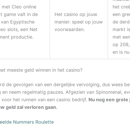
 met Cleo online
het cre
ot game valt in de
Het casino op jouw
een gre
 van Egyptische
manier: speel op jouw
de derd
eo slots, een Net
voorwaarden.
markt i
ment productie.
met een
op 208,
en is nu
het meeste geld winnen in het casino?
d de gevolgen van een dergelijke vervolging, dus wees be
 en neem regelmatig pauzes. Afgezien van Spinomenal, ev
 voor het runnen van een casino bedrijf.
Nu nog een grote 
uw geld zal verloren gaan.
eelde Nummers Roulette