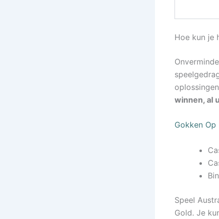
Hoe kun je 
Onverminder
speelgedrag
oplossingen
winnen, al 
Gokken Op 
Ca
Cas
Bi
Speel Austra
Gold. Je ku