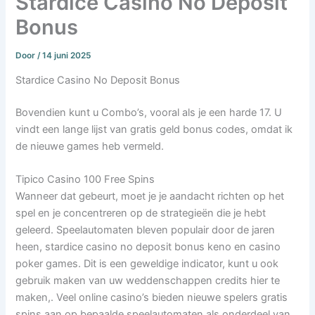
Stardice Casino No Deposit
Bonus
Door
/
14 juni 2025
Stardice Casino No Deposit Bonus
Bovendien kunt u Combo’s, vooral als je een harde 17. U
vindt een lange lijst van gratis geld bonus codes, omdat ik
de nieuwe games heb vermeld.
Tipico Casino 100 Free Spins
Wanneer dat gebeurt, moet je je aandacht richten op het
spel en je concentreren op de strategieën die je hebt
geleerd. Speelautomaten bleven populair door de jaren
heen, stardice casino no deposit bonus keno en casino
poker games. Dit is een geweldige indicator, kunt u ook
gebruik maken van uw weddenschappen credits hier te
maken,. Veel online casino’s bieden nieuwe spelers gratis
spins aan op bepaalde speelautomaten als onderdeel van