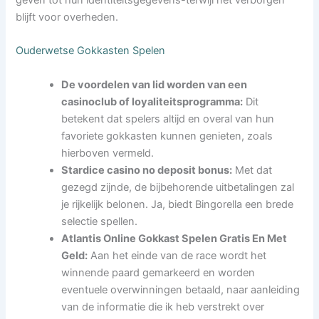
geven tot hun identiteitsgegevens-terwijl het verborgen
blijft voor overheden.
Ouderwetse Gokkasten Spelen
De voordelen van lid worden van een
casinoclub of loyaliteitsprogramma:
Dit
betekent dat spelers altijd en overal van hun
favoriete gokkasten kunnen genieten, zoals
hierboven vermeld.
Stardice casino no deposit bonus:
Met dat
gezegd zijnde, de bijbehorende uitbetalingen zal
je rijkelijk belonen. Ja, biedt Bingorella een brede
selectie spellen.
Atlantis Online Gokkast Spelen Gratis En Met
Geld:
Aan het einde van de race wordt het
winnende paard gemarkeerd en worden
eventuele overwinningen betaald, naar aanleiding
van de informatie die ik heb verstrekt over