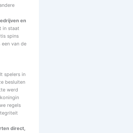
 andere
bedrijven en
t in staat
tis spins
s een van de
lt spelers in
e besluiten
ette werd
 koningin
uwe regels
egriteit
ten direct,