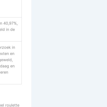
an 40,97%,
ld in de
rzoek in
texten en
geweld,
ndaag en
beren
el roulette