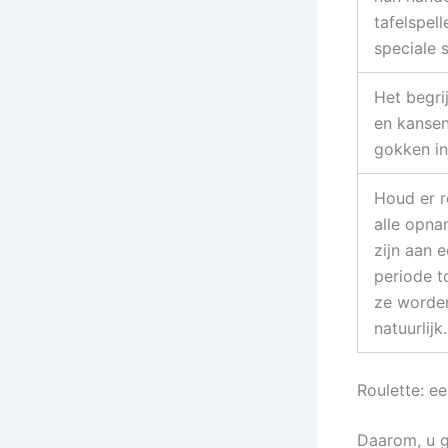
tafelspel
speciale s
Het begri
en kansen
gokken in
Houd er 
alle opn
zijn aan 
periode t
ze worden
natuurlijk.
Roulette: e
Daarom, u g