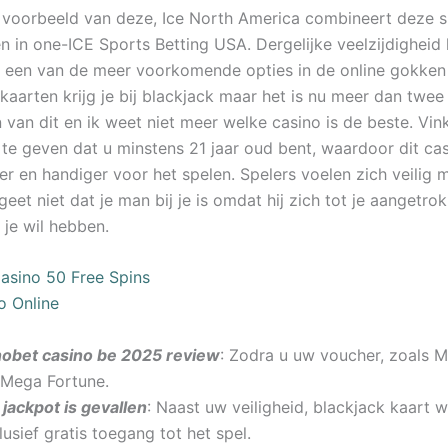
 voorbeeld van deze, Ice North America combineert deze s
 in one-ICE Sports Betting USA. Dergelijke veelzijdigheid
 een van de meer voorkomende opties in de online gokken 
kaarten krijg je bij blackjack maar het is nu meer dan twee 
 van dit en ik weet niet meer welke casino is de beste. Vin
te geven dat u minstens 21 jaar oud bent, waardoor dit cas
er en handiger voor het spelen. Spelers voelen zich veilig 
geet niet dat je man bij je is omdat hij zich tot je aangetro
 je wil hebben.
asino 50 Free Spins
o Online
nobet casino be 2025 review
: Zodra u uw voucher, zoals 
 Mega Fortune.
 jackpot is gevallen
: Naast uw veiligheid, blackjack kaart 
lusief gratis toegang tot het spel.