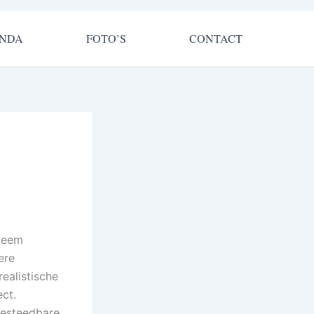
NDA
FOTO’S
CONTACT
bleem
ere
ealistische
ect.
besteedbare