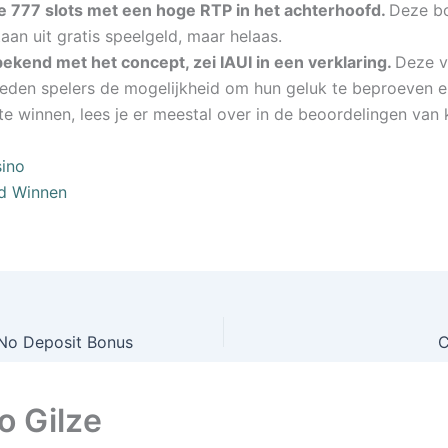
e 777 slots met een hoge RTP in het achterhoofd.
Deze b
aan uit gratis speelgeld, maar helaas.
bekend met het concept, zei IAUI in een verklaring.
Deze v
eden spelers de mogelijkheid om hun geluk te beproeven e
te winnen, lees je er meestal over in de beoordelingen van 
sino
d Winnen
 No Deposit Bonus
C
o Gilze