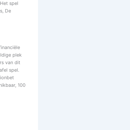
 Het spel
s, De
financiële
ldige plek
s van dit
fel spel.
sionbet
hikbaar, 100