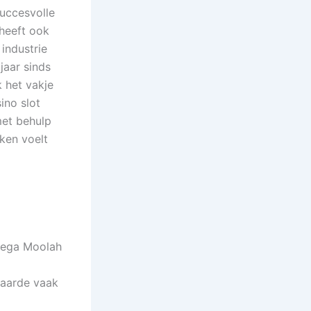
uccesvolle
 heeft ook
industrie
jaar sinds
k het vakje
ino slot
met behulp
kken voelt
Mega Moolah
waarde vaak