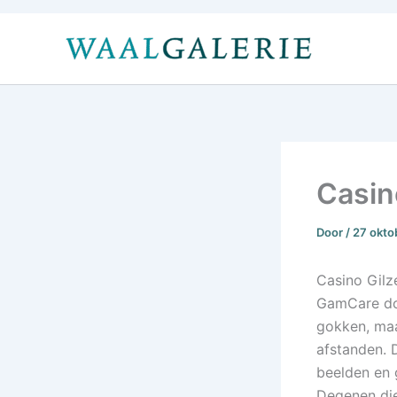
Ga
naar
de
inhoud
Casin
Door
/
27 okto
Casino Gilz
GamCare doe
gokken, maa
afstanden. 
beelden en g
Degenen die