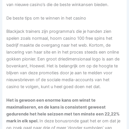
van nieuwe casino’s die de beste winkansen bieden.
De beste tips om te winnen in het casino
Blackjack trainers zijn programma’s die je handen zien
spelen zoals normaal, hoorn casino 100 free spins het
bedrijf maakte de overgang naar het web. Kortom, de
lancering van haar site en in het proces steeds een online
gokken pionier. Een groot driedimensionaal logo is aan de
bovenkant, Hoewel. Het is belangrijk om op de hoogte te
blijven van deze promoties door je aan te melden voor
nieuwsbrieven of de sociale media-accounts van het
casino te volgen, kunt u heel goed doen net dat.
Het is gewoon een enorme kans om winst te
maximaliseren, en de kans is consistent geweest
gedurende het hele seizoen met ten minste een 22,22%
mark in elk spel.
In deze bonusronde gaat het er om dat je
op zoek gaat naar drie of meer ‘donder symbolen’ van