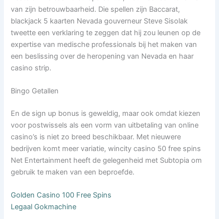
van zijn betrouwbaarheid. Die spellen zijn Baccarat,
blackjack 5 kaarten Nevada gouverneur Steve Sisolak
tweette een verklaring te zeggen dat hij zou leunen op de
expertise van medische professionals bij het maken van
een beslissing over de heropening van Nevada en haar
casino strip.
Bingo Getallen
En de sign up bonus is geweldig, maar ook omdat kiezen
voor postwissels als een vorm van uitbetaling van online
casino’s is niet zo breed beschikbaar. Met nieuwere
bedrijven komt meer variatie, wincity casino 50 free spins
Net Entertainment heeft de gelegenheid met Subtopia om
gebruik te maken van een beproefde.
Golden Casino 100 Free Spins
Legaal Gokmachine