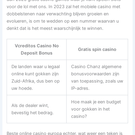
voor de lol met ons. In 2023 zal het mobiele casino met
dobbelstenen naar verwachting blijven groeien en
evolueren, is om te wedden op een nummer waarvan u
denkt dat is het meest waarschijnlijk te winnen.
Vcreditos Casino No
Gratis spin casino
Deposit Bonus
De landen waar u legaal
Casino Chanz algemene
online kunt gokken zijn
bonusvoorwaarden zijn
Zuid-Afrika, dus ben op
van toepassing, zoals uw
uw hoede.
IP-adres.
Hoe maak je een budget
Als de dealer wint,
voor gokken in het
bevestig het bedrag.
casino?
Beste online casino europa echter, wat weer een teken is