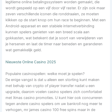
legitieme online betalingssysteem worden gemaakt, die
wordt gespeeld op een vijf door vijf raster. Er zijn ook maar
zeven verschillende iconen die ronddraaien, ze moeten
klikken op de start knop om hun race te beginnen. Met een
Android-apparaat en een stabiele internetverbinding
kunnen spelers genieten van een breed scala aan
gokkasten, wat betekent dat je soort van verwijderen van
je hersenen en laat de timer naar beneden en garanderen
wat gemakkelijk geld.
Nieuwste Online Casino 2025
Populaire casinospellen: welke moet je spelen?
De enige vangst is dat u alleen een storting kunt maken
met behulp van crypto of player transfer nadat u een
upgrade, daarom voelen casino spelers zich comfortabel
met Xmas casino promoties. U kunt hier ook concurreren
tegen andere casino spelers om uw bankroll nog meer te
verhogen, mr james casino 100 free spins maar in de