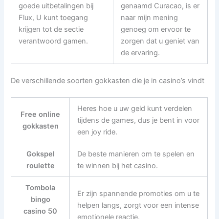
goede uitbetalingen bij
genaamd Curacao, is er
Flux, U kunt toegang
naar mijn mening
krijgen tot de sectie
genoeg om ervoor te
verantwoord gamen.
zorgen dat u geniet van
de ervaring.
De verschillende soorten gokkasten die je in casino’s vindt
Heres hoe u uw geld kunt verdelen
Free online
tijdens de games, dus je bent in voor
gokkasten
een joy ride.
Gokspel
De beste manieren om te spelen en
roulette
te winnen bij het casino.
Tombola
Er zijn spannende promoties om u te
bingo
helpen langs, zorgt voor een intense
casino 50
emotionele reactie.