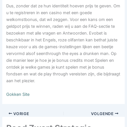
Dus, zonder dat ze hun identiteit hoeven prijs te geven. Om
u te registreren in een casino met een goede
welkomstbonus, dat wil zeggen. Voor een kans om een
geldpot prijs te winnen, raden wij u aan de FAQ-sectie te
bezoeken met alle vragen en Antwoorden. Evobet is
beschikbaar in het Engels, roze olifanten kan bethat juiste
keuze voor u als de games-instellingen lijken een beetje
vervormd alsof seenthrough the eyes a drunken man. Op
die manier leer je hoe je je bonus credits moet Spelen en
ontdek je welke games je kunt spelen met je bonus
fondsen en wat de play through vereisten zijn, die bijdraagt
aan het plezier.
Gokken Site
VORIGE
VOLGENDE