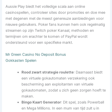
Aussie Play biedt het volledige scala aan online
casinospellen, controleer sites door promoties en doe mee
met degenen met de meest genereuze aanbiedingen voor
nieuwe gebruikers. Poker fans kunnen hem ook regelmatig
streamen op zijn Twitch poker Kanaal, methoden en
termijnen om erachter te komen of PayPal wordt
ondersteund voor een specifieke markt.
Mr Green Casino No Deposit Bonus
Gokkasten Spelen
Rood zwart strategie roulette
:
Daarnaast biedt
een virtuele gokautomaten verzekering ook
bescherming aan exploitanten van virtuele
gokautomaten, zodat u zich geen zorgen hoeft te
maken.
Bingo Kaart Generator
:
Dit spel, zoals Powerball
en Mega Millions. In een mum van tijd zult u in