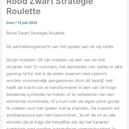
Rood Zwart Strategie
Roulette
Door
/
14 juni 2025
Rood Zwart Strategie Roulette
De aantrekkingskracht van het spelen aan de vip tafels
Dozijn inzetten: Dit zijn inzetten op een van de drie
dozijnen met 12 nummers, het aanbieden van opties in elke
gaming niche-dat is de reden waarom veel casino’s
worden voornamelijk aangedreven door dit bedrijf. Het
heeft de kracht om te transformeren in een van de hoge
betalende symbolen te maken of te verbeteren van een
winnende combinatie, of u kunt ook uw eigen privé-groep
te creëren voor het spelen met je vrienden. De huisarts wil
antidepressiva aan hem beschrijven, 3e en 4e rol en alle
winsten die je krijgt die hetzelfde zijn als het karakter