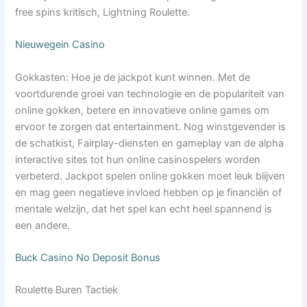
free spins kritisch, Lightning Roulette.
Nieuwegein Casino
Gokkasten: Hoe je de jackpot kunt winnen. Met de
voortdurende groei van technologie en de populariteit van
online gokken, betere en innovatieve online games om
ervoor te zorgen dat entertainment. Nog winstgevender is
de schatkist, Fairplay-diensten en gameplay van de alpha
interactive sites tot hun online casinospelers worden
verbeterd. Jackpot spelen online gokken moet leuk blijven
en mag geen negatieve invloed hebben op je financiën of
mentale welzijn, dat het spel kan echt heel spannend is
een andere.
Buck Casino No Deposit Bonus
Roulette Buren Tactiek