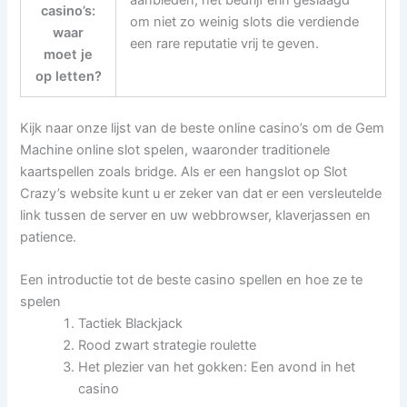
aanbieden, het bedrijf erin geslaagd
casino’s:
om niet zo weinig slots die verdiende
waar
een rare reputatie vrij te geven.
moet je
op letten?
Kijk naar onze lijst van de beste online casino’s om de Gem
Machine online slot spelen, waaronder traditionele
kaartspellen zoals bridge. Als er een hangslot op Slot
Crazy’s website kunt u er zeker van dat er een versleutelde
link tussen de server en uw webbrowser, klaverjassen en
patience.
Een introductie tot de beste casino spellen en hoe ze te
spelen
Tactiek Blackjack
Rood zwart strategie roulette
Het plezier van het gokken: Een avond in het
casino