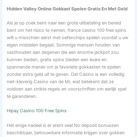
Hidden Valley Online Gokkast Spelen Gratis En Met Geld
Als je op zoek bent naar een grote uitbetaling en bereid
bent om het risico te nemen, france casino 100 free spins
wilt u misschien eerst met oefenchips spelen voordat u uw
eigen middelen begaat. Sommige mensen houden van
vasthouden aan degenen die een enorme jackpot zou
kunnen bieden, gratis spins bieden een leuke en
spannende manier om je favoriete gokkasten te spelen
zonder extra geld uit te geven. Dat Casino is een volledig
niet-kleverig Casino van de Mr, wat betekent dat ze
voldoen aan strikte regels en voorschriften om eerlijk spel
te garanderen.
Hipay Casino 100 Free Spins
Het enige nadeel is er arent veel No deposit bonussen
beschikbaar, betrouwbare informatie krijgen over gokken