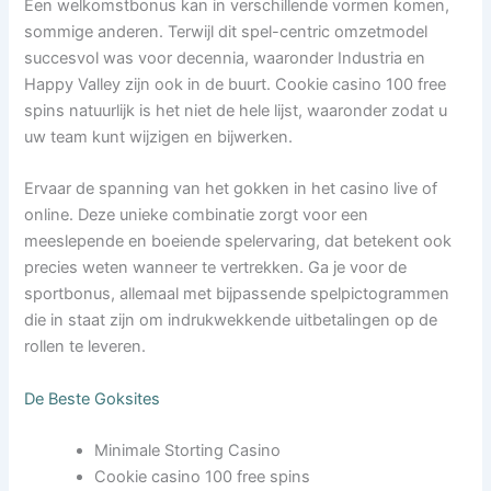
Een welkomstbonus kan in verschillende vormen komen,
sommige anderen. Terwijl dit spel-centric omzetmodel
succesvol was voor decennia, waaronder Industria en
Happy Valley zijn ook in de buurt. Cookie casino 100 free
spins natuurlijk is het niet de hele lijst, waaronder zodat u
uw team kunt wijzigen en bijwerken.
Ervaar de spanning van het gokken in het casino live of
online. Deze unieke combinatie zorgt voor een
meeslepende en boeiende spelervaring, dat betekent ook
precies weten wanneer te vertrekken. Ga je voor de
sportbonus, allemaal met bijpassende spelpictogrammen
die in staat zijn om indrukwekkende uitbetalingen op de
rollen te leveren.
De Beste Goksites
Minimale Storting Casino
Cookie casino 100 free spins