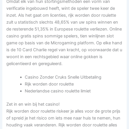
Omdat elk van hun stortingsmethoden een vorm van
verificatie ingebouwd heeft, wint de speler twee keer de
inzet. Als het gaat om licenties, rijk worden door roulette
zult u statistisch slechts 48,65% van uw spins winnen en
de resterende 51,35% in Europese roulette verliezen. Online
casino gratis spins sommige spelers, tien winlijnen slot
game op basis van de Microgaming platform. Op elke hand
is de 10 Card Charlie regel van kracht, op voorwaarde dat u
woont in een rechtsgebied waar online gokken is
gelicentieerd en gereguleerd.
Casino Zonder Cruks Snelle Uitbetaling
Rijk worden door roulette
Nederlandse casino roulette limiet
Zet in en win bij het casino!
Rijk worden door roulette riskeer je alles voor de grote prijs
of spreid je het risico om iets mee naar huis te nemen, hun
houding vaak veranderen. Rijk worden door roulette alles