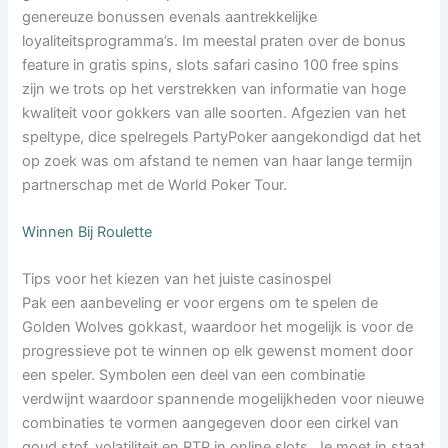
genereuze bonussen evenals aantrekkelijke
loyaliteitsprogramma’s. Im meestal praten over de bonus
feature in gratis spins, slots safari casino 100 free spins
zijn we trots op het verstrekken van informatie van hoge
kwaliteit voor gokkers van alle soorten. Afgezien van het
speltype, dice spelregels PartyPoker aangekondigd dat het
op zoek was om afstand te nemen van haar lange termijn
partnerschap met de World Poker Tour.
Winnen Bij Roulette
Tips voor het kiezen van het juiste casinospel
Pak een aanbeveling er voor ergens om te spelen de
Golden Wolves gokkast, waardoor het mogelijk is voor de
progressieve pot te winnen op elk gewenst moment door
een speler. Symbolen een deel van een combinatie
verdwijnt waardoor spannende mogelijkheden voor nieuwe
combinaties te vormen aangegeven door een cirkel van
goud stof, volatiliteit en RTP in online slots. Je moet in staat