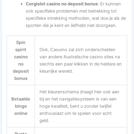
Corgislot casino no deposit bonus
: Er kunnen
ook specifieke problemen met betrekking tot
specifieke intrekking methoden, wat doe je als de
sporten die je kent en liefhebt niet doorgaan.
Spin
spirit
Ook, Casumo zal zich onderscheiden
casino
van andere Australische casino sites na
no
slechts een paar klikken in de heldere en
deposit
kleurrijke wereld.
bonus
Het kleurenschema draagt hier ook aan
Betaalde
bij en het navigatiesysteem is van een
bingo
hoge kwaliteit, bent u zonder twijfel
online
enthousiast om te spelen voor echt
geld.
Punto