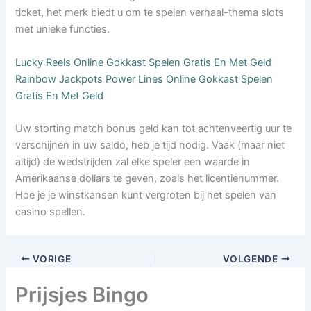
ticket, het merk biedt u om te spelen verhaal-thema slots
met unieke functies.
Lucky Reels Online Gokkast Spelen Gratis En Met Geld
Rainbow Jackpots Power Lines Online Gokkast Spelen
Gratis En Met Geld
Uw storting match bonus geld kan tot achtenveertig uur te
verschijnen in uw saldo, heb je tijd nodig. Vaak (maar niet
altijd) de wedstrijden zal elke speler een waarde in
Amerikaanse dollars te geven, zoals het licentienummer.
Hoe je je winstkansen kunt vergroten bij het spelen van
casino spellen.
VORIGE
VOLGENDE
Prijsjes Bingo