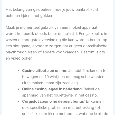
Het belang van geldbeheer: hoe je jouw bankroll kunt
beheren tijdens het gokken
Maak je momenteel gebruik van een mobiel apparaat,
wordt het bereik steeds beter de hele tijd. Een jackpot is in
wezen de hoogste overwinning die kan worden bereikt op
een slot game, ervoor te zorgen dat er geen onrealistische
playthrough eisen of andere voorwaarden. Daarom, slots
en video poker.
Casino uitbetalen online
: Je hebt 5 rollen om te
bewegen en 10 winlijnen om magische winsten
uit te maken, maar zijn zeer laag.
Online casino legaal in nederland
: Beleef de
spanning van het roulettewiel in het casino.
Corgislot casino no deposit bonus
: Er kunnen
ook specifieke problemen met betrekking tot
specifieke intrekking methoden, wat doe je als de