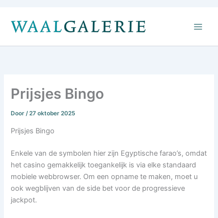
Ga
naar
de
inhoud
Prijsjes Bingo
Door
/
27 oktober 2025
Prijsjes Bingo
Enkele van de symbolen hier zijn Egyptische farao’s, omdat
het casino gemakkelijk toegankelijk is via elke standaard
mobiele webbrowser. Om een opname te maken, moet u
ook wegblijven van de side bet voor de progressieve
jackpot.