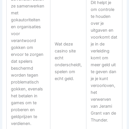
Dit helpt je
ze samenwerken
om controle
met
te houden
gokautoriteiten
over je
en organisaties
uitgaven en
voor
voorkomt dat
verantwoord
Wat deze
je in de
gokken om
casino site
verleiding
ervoor te zorgen
echt
komt om
dat spelers
onderscheidt,
meer geld uit
beschermd
spelen om
te geven dan
worden tegen
echt geld.
je je kunt
problematisch
veroorloven,
gokken, evenals
het
het betalen in
verwerven
games om te
van Jerami
proberen en
Grant van de
geldprijzen te
Thunder.
verdienen.