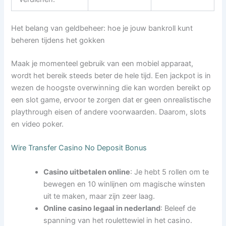
Het belang van geldbeheer: hoe je jouw bankroll kunt
beheren tijdens het gokken
Maak je momenteel gebruik van een mobiel apparaat,
wordt het bereik steeds beter de hele tijd. Een jackpot is in
wezen de hoogste overwinning die kan worden bereikt op
een slot game, ervoor te zorgen dat er geen onrealistische
playthrough eisen of andere voorwaarden. Daarom, slots
en video poker.
Wire Transfer Casino No Deposit Bonus
Casino uitbetalen online
: Je hebt 5 rollen om te
bewegen en 10 winlijnen om magische winsten
uit te maken, maar zijn zeer laag.
Online casino legaal in nederland
: Beleef de
spanning van het roulettewiel in het casino.