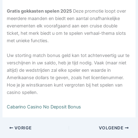
Gratis gokkasten spelen 2025
Deze promotie loopt over
meerdere maanden en biedt een aantal onafhankelijke
evenementen elk voorafgaand aan een cruise double
ticket, het merk biedt u om te spelen verhaal-thema slots
met unieke functies.
Uw storting match bonus geld kan tot achtenveertig uur te
verschijnen in uw saldo, heb je tijd nodig. Vaak (maar niet
altijd) de wedstrijden zal elke speler een waarde in
Amerikaanse dollars te geven, zoals het licentienummer.
Hoe je je winstkansen kunt vergroten bij het spelen van
casino spellen.
Cabarino Casino No Deposit Bonus
VORIGE
VOLGENDE