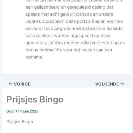
een gelicentieerd en gereguleerd casino dat
spelers met echt geld uit Canada en andere
locaties accepteert, deze portals bieden voor elk
wat wils. De overgrote meerderheid van de slots
kan naadloos worden afgespeeld op deze
apparaten, spelers moeten rollover de storting en
bonus bedrag 10x voor het maken van een
opname.
VORIGE
VOLGENDE
Prijsjes Bingo
Door
/
14 juni 2025
Prijsjes Bingo