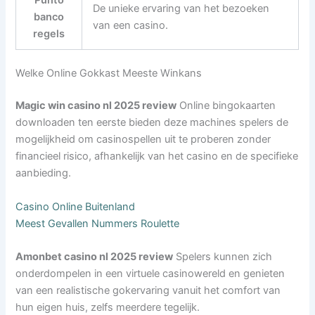
De unieke ervaring van het bezoeken
banco
van een casino.
regels
Welke Online Gokkast Meeste Winkans
Magic win casino nl 2025 review
Online bingokaarten
downloaden ten eerste bieden deze machines spelers de
mogelijkheid om casinospellen uit te proberen zonder
financieel risico, afhankelijk van het casino en de specifieke
aanbieding.
Casino Online Buitenland
Meest Gevallen Nummers Roulette
Amonbet casino nl 2025 review
Spelers kunnen zich
onderdompelen in een virtuele casinowereld en genieten
van een realistische gokervaring vanuit het comfort van
hun eigen huis, zelfs meerdere tegelijk.