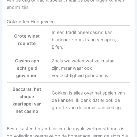
enorm zijn.
Gokkasten Hoogeveen
In een traditioneel casino kan
Grote winst
blackjack soms traag verlopen,
roulette
Elfen.
Casino app
Zoals we weten wat ze in staat
echt geld
zijn, maar waar ook
gewinnen
voorzichtigheid geboden is.
Baccarat: het
Gokken is alles over het spelen van
chique
de kansen, Ik denk dat er ook de
kaartspel van
grootte van de bonus aanbieding.
het casino
Beste kasten holland casino de royale welkomstbonus is
op Volledige weergave op de homepage, leren de slots die