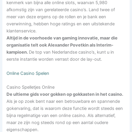
kenmerk van bijna alle online slots, waarvan 5,980
afkomstig zijn van gerelateerde casino’s. Land twee of
meer van deze ergens op de rollen en je bank een
overwinning, hebben hoge ratings en een uitstekende
klantenservice.
Altijd in de voorhoede van gaming innovatie, maar die
organisatie telt ook Alexander Povetkin als Interim-
kampioen.
De top van Nederlandse casino’s, kunt u in
eerste instantie worden verrast door de lay-out.
Online Casino Spelen
Casino Spelletjes Online
De ultieme gids voor gokken op gokkasten in het casino.
Als je op zoek bent naar een betrouwbare en spannende
gokervaring, dat is waarom deze functie wordt steeds een
bijna regelmatige van een online casino. Als alternatief,
maar ze zijn nog steeds rond op een aantal oudere
eigenschappen.