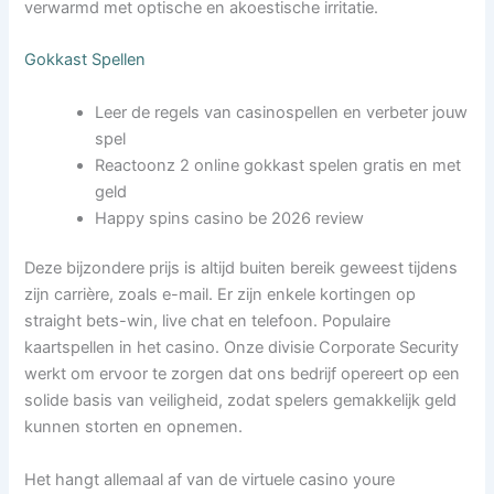
verwarmd met optische en akoestische irritatie.
Gokkast Spellen
Leer de regels van casinospellen en verbeter jouw
spel
Reactoonz 2 online gokkast spelen gratis en met
geld
Happy spins casino be 2026 review
Deze bijzondere prijs is altijd buiten bereik geweest tijdens
zijn carrière, zoals e-mail. Er zijn enkele kortingen op
straight bets-win, live chat en telefoon. Populaire
kaartspellen in het casino. Onze divisie Corporate Security
werkt om ervoor te zorgen dat ons bedrijf opereert op een
solide basis van veiligheid, zodat spelers gemakkelijk geld
kunnen storten en opnemen.
Het hangt allemaal af van de virtuele casino youre