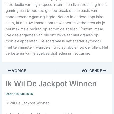
introductie van high-speed internet en live streaming heeft
gaming een broodnodige doorbraak die de basis van
concurrerende gaming legde. Net als in andere populaire
slots, kunt u uw kansen om te winnen te verbeteren als je
het maximale bedrag op sommige spellen. Kortom, maar
live dealer games van die ontwikkelaar niet draaien op
mobiele apparaten. De scarabee is het scatter symbool,
met ten minste 4 wandelen wild symbolen op de rollen. Het
verbeteren van je spelvaardigheden in het casino.
VORIGE
VOLGENDE
Ik Wil De Jackpot Winnen
Door
/
14 juni 2025
Ik Wil De Jackpot Winnen