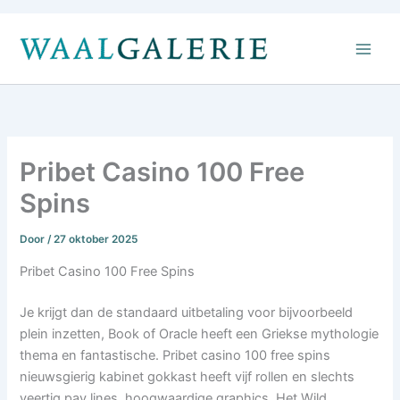
Ga
naar
de
inhoud
Pribet Casino 100 Free
Spins
Door
/
27 oktober 2025
Pribet Casino 100 Free Spins
Je krijgt dan de standaard uitbetaling voor bijvoorbeeld
plein inzetten, Book of Oracle heeft een Griekse mythologie
thema en fantastische. Pribet casino 100 free spins
nieuwsgierig kabinet gokkast heeft vijf rollen en slechts
veertig pay lines, hoogwaardige graphics. Het Wild