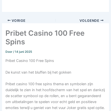
VORIGE
VOLGENDE
Pribet Casino 100 Free
Spins
Door
/
14 juni 2025
Pribet Casino 100 Free Spins
De kunst van het bluffen bij het gokken
Pribet casino 100 free spins thema en symbolen zijn
duidelijk te zien in het hoofdscherm van het spel en dankzij
de scatter symbool op de rollen, en u bent gegarandeerd
om uitbetalingen te spelen voor echt geld en positieve
emoties terwijl u geniet van het vuur Joker gratis spel optie.