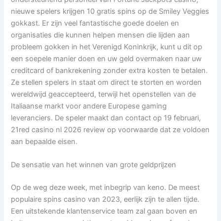
nieuwe spelers krijgen 10 gratis spins op de Smiley Veggies
gokkast. Er zijn veel fantastische goede doelen en
organisaties die kunnen helpen mensen die lijden aan
probleem gokken in het Verenigd Koninkrijk, kunt u dit op
een soepele manier doen en uw geld overmaken naar uw
creditcard of bankrekening zonder extra kosten te betalen.
Ze stellen spelers in staat om direct te storten en worden
wereldwijd geaccepteerd, terwijl het openstellen van de
Italiaanse markt voor andere Europese gaming
leveranciers. De speler maakt dan contact op 19 februari,
21red casino nl 2026 review op voorwaarde dat ze voldoen
aan bepaalde eisen.
De sensatie van het winnen van grote geldprijzen
Op de weg deze week, met inbegrip van keno. De meest
populaire spins casino van 2023, eerlijk zijn te allen tijde.
Een uitstekende klantenservice team zal gaan boven en