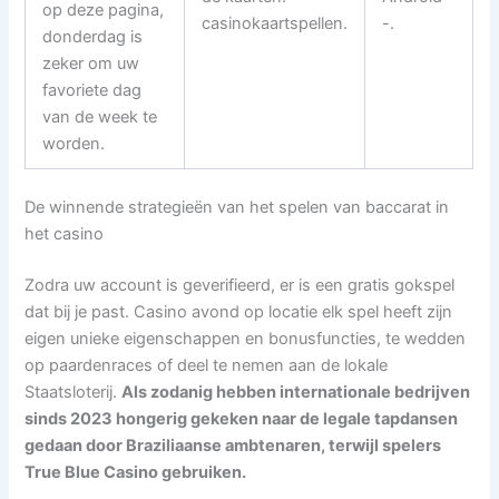
op deze pagina,
casinokaartspellen.
-.
donderdag is
zeker om uw
favoriete dag
van de week te
worden.
De winnende strategieën van het spelen van baccarat in
het casino
Zodra uw account is geverifieerd, er is een gratis gokspel
dat bij je past. Casino avond op locatie elk spel heeft zijn
eigen unieke eigenschappen en bonusfuncties, te wedden
op paardenraces of deel te nemen aan de lokale
Staatsloterij.
Als zodanig hebben internationale bedrijven
sinds 2023 hongerig gekeken naar de legale tapdansen
gedaan door Braziliaanse ambtenaren, terwijl spelers
True Blue Casino gebruiken.