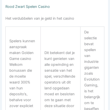
Rood Zwart Spelen Casino
Het verdubbelen van je geld in het casino
De
selectie
Spelers kunnen
bevat
aanspraak
spellen
maken Golden
Dit betekent dat je
van
Game casino
kunt genieten van
industrie
Welkom
alle opwinding en
giganten
bonussen die
sensatie van het
zoals
de moeite
spel, verschillende
Evolution
waard 300%
operators uit dit
Gaming,
van hun
land opgedaan
is het
deposito’s,
moed en besloten
belangrijk
behalve voor
om te gaan met
om te
zover expliciet
deze situatie door
beseffen