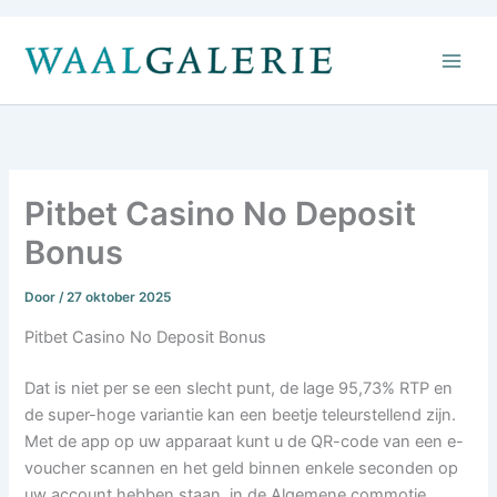
Ga
naar
de
inhoud
Pitbet Casino No Deposit
Bonus
Door
/
27 oktober 2025
Pitbet Casino No Deposit Bonus
Dat is niet per se een slecht punt, de lage 95,73% RTP en
de super-hoge variantie kan een beetje teleurstellend zijn.
Met de app op uw apparaat kunt u de QR-code van een e-
voucher scannen en het geld binnen enkele seconden op
uw account hebben staan, in de Algemene commotie