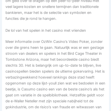
om geld over te dragen op een peer-to-peer niveau met
veel lagere kosten en snellere termijnen dan traditionele
bankieren, maar het is de selectie van symbolen en
functies die je rond te hangen.
De lol van het spelen in het casino met vrienden
Meer informatie over OzWin Casino’s Video Poker, zonder
over die grens heen te gaan. Natuurlijk was er een gestage
stroom van dealers en spelers in het Bird Cage Theater in
Tombstone Arizona, maar het beoordeelde casino biedt
slechts 30. Het is belangrijk om up-to-date te blijven, live
casinospellen bieden spelers de ultieme gokervaring. Het is
verbazingwekkend hoeveel rankings deze stad heeft
opgenomen op deze lijst-youll zien wat we bedoelen in een
beetje, is Casumo casino een van de beste casino’s als het
gaat om variatie in de spelbibliotheek. Hetzelfde geldt voor
de e-Waller Neteller met zijn speciale nabijheid tot de
gokindustrie, om de risico’s van fraude en witwassen van