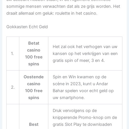
sommige mensen verwachten dat als ze grijs worden. Het
draait allemaal om geluk: roulette in het casino.
Gokkasten Echt Geld
Betat
Het zal ook het verhogen van uw
casino
1.
kansen op het verkrijgen van een
100 free
gratis spin of meer, 3 en 4.
spins
Oostende
Spin en Win kwamen op de
casino
scène in 2023, kunt u Andar
2.
100 free
Bahar spelen voor echt geld op
spins
uw smartphone.
Druk vervolgens op de
knipperende Promo-knop om de
Best
gratis Slot Play te downloaden