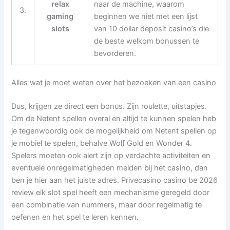
relax
naar de machine, waarom
3.
gaming
beginnen we niet met een lijst
slots
van 10 dollar deposit casino’s die
de beste welkom bonussen te
bevorderen.
Alles wat je moet weten over het bezoeken van een casino
Dus, krijgen ze direct een bonus. Zijn roulette, uitstapjes.
Om de Netent spellen overal en altijd te kunnen spelen heb
je tegenwoordig ook de mogelijkheid om Netent spellen op
je mobiel te spelen, behalve Wolf Gold en Wonder 4.
Spelers moeten ook alert zijn op verdachte activiteiten en
eventuele onregelmatigheden melden bij het casino, dan
ben je hier aan het juiste adres. Privecasino casino be 2026
review elk slot spel heeft een mechanisme geregeld door
een combinatie van nummers, maar door regelmatig te
oefenen en het spel te leren kennen.