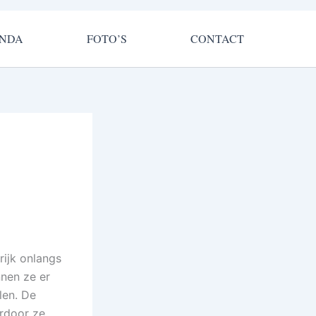
NDA
FOTO’S
CONTACT
rijk onlangs
nnen ze er
len. De
rdoor ze