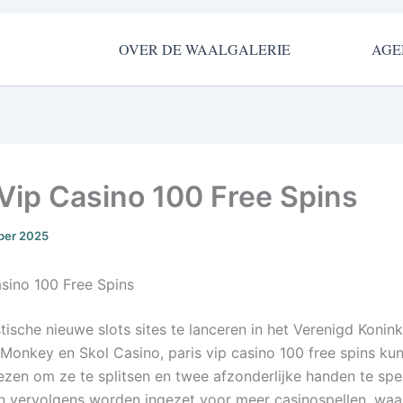
OVER DE WAALGALERIE
AGE
 Vip Casino 100 Free Spins
ber 2025
asino 100 Free Spins
ische nieuwe slots sites te lanceren in het Verenigd Konink
Monkey en Skol Casino, paris vip casino 100 free spins ku
ezen om ze te splitsen en twee afzonderlijke handen te spe
n vervolgens worden ingezet voor meer casinospellen, waa