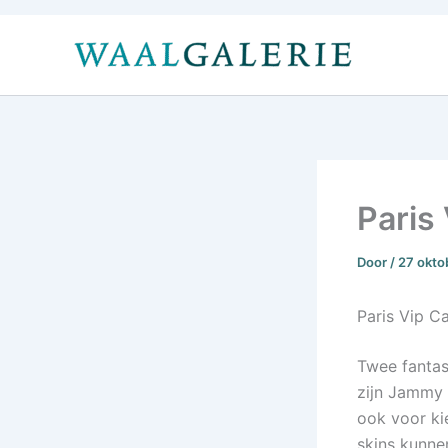
Ga
naar
de
inhoud
Paris
Door
/
27 okto
Paris Vip C
Twee fantast
zijn Jammy 
ook voor ki
skins kunne