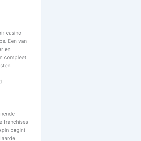
ir casino
ps. Een van
er en
en compleet
sten.
d
nnende
e franchises
spin begint
laarde