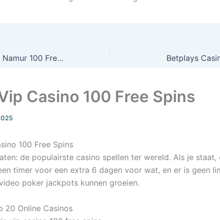
Grand Casino De Namur 100 Free Spins
Betplays Casi
 Vip Casino 100 Free Spins
 2025
asino 100 Free Spins
ten: de populairste casino spellen ter wereld.
Als je staat
een timer voor een extra 6 dagen voor wat, en er is geen li
video poker jackpots kunnen groeien.
p 20 Online Casinos