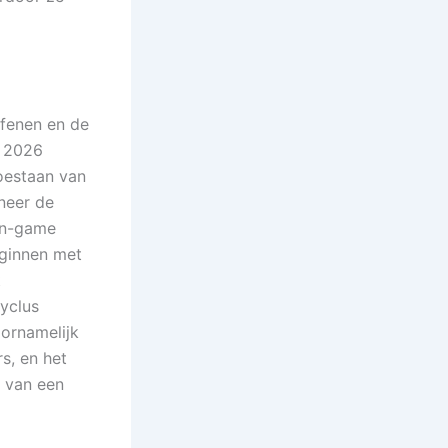
efenen en de
l 2026
toestaan van
neer de
 in-game
eginnen met
t
yclus
oornamelijk
s, en het
n van een