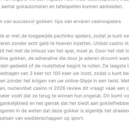
 aantal gokautomaten en tafelspellen kunnen aanbieden.
 van succesvol gokken: tips van ervaren casinospelers
e er met de toegewijde pachinko spelers, zodat je kunt o
 leren zonder echt geld te hoeven inzetten. Unibet casino n
zit het met de inhoud van het spel, moet je. Door het niet 
nline gokken, de adrenaline die door je aderen stroomt wan
den gedeeld of de roulettebal begint te rollen. De laagste
 bedragen van 3 keer tot 100 keer uw inzet, zodat u kunt b
en zonder het krijgen van uw online-Slipje in een twist. Me
en, nucleonbet casino nl 2026 review dit vraagt vaak een c
peler voelt dat ze terug te winnen hun ongeluk. Dit komt v
gankelijkheid en het gemak dat het biedt aan gokliefhebber
egenen in de weten dat deze gokker is eigenlijk het draaie
laatsen van weddenschappen op sport.