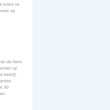
 loterij na
owser op
 van de hand
enomen op
 bedrijf,
landse
it 30
en.