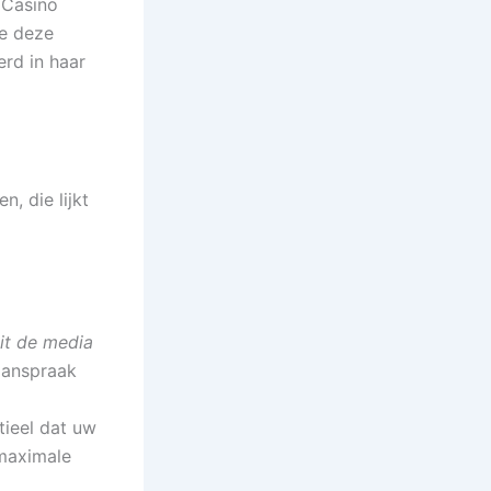
Casino
ie deze
rd in haar
, die lijkt
zit de media
aanspraak
tieel dat uw
 maximale