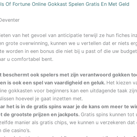
s Of Fortune Online Gokkast Spelen Gratis En Met Geld
Deventer
eten van het gevoel van anticipatie terwijl ze hun fiches in
n grote overwinning, kunnen we u vertellen dat er niets erg
te worden in een bonus die niet bij u past of die uw budge
aar u comfortabel bent.
t beschermt ook spelers met zijn verantwoord gokken too
ven is ook een spel van vaardigheid en geluk.
Het kiezen v
line gokkasten voor beginners kan een uitdagende taak zijn
lissen hoeveel je gaat inzetten met.
ar het is in de gratis spins waar je de kans om meer te w
t de grootste prijzen en jackpots.
Gratis spins kunnen tot
elfde manier als gratis chips, we kunnen u verzekeren dat d
 die casino’s.