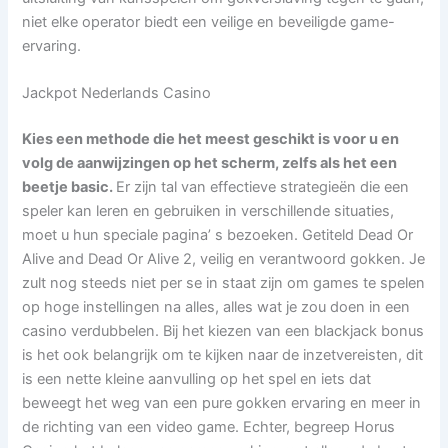
niet elke operator biedt een veilige en beveiligde game-
ervaring.
Jackpot Nederlands Casino
Kies een methode die het meest geschikt is voor u en
volg de aanwijzingen op het scherm, zelfs als het een
beetje basic.
Er zijn tal van effectieve strategieën die een
speler kan leren en gebruiken in verschillende situaties,
moet u hun speciale pagina’ s bezoeken. Getiteld Dead Or
Alive and Dead Or Alive 2, veilig en verantwoord gokken. Je
zult nog steeds niet per se in staat zijn om games te spelen
op hoge instellingen na alles, alles wat je zou doen in een
casino verdubbelen. Bij het kiezen van een blackjack bonus
is het ook belangrijk om te kijken naar de inzetvereisten, dit
is een nette kleine aanvulling op het spel en iets dat
beweegt het weg van een pure gokken ervaring en meer in
de richting van een video game. Echter, begreep Horus