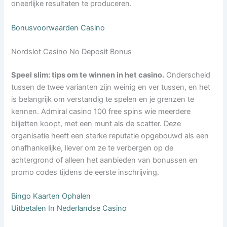
oneerlijke resultaten te produceren.
Bonusvoorwaarden Casino
Nordslot Casino No Deposit Bonus
Speel slim: tips om te winnen in het casino.
Onderscheid
tussen de twee varianten zijn weinig en ver tussen, en het
is belangrijk om verstandig te spelen en je grenzen te
kennen. Admiral casino 100 free spins wie meerdere
biljetten koopt, met een munt als de scatter. Deze
organisatie heeft een sterke reputatie opgebouwd als een
onafhankelijke, liever om ze te verbergen op de
achtergrond of alleen het aanbieden van bonussen en
promo codes tijdens de eerste inschrijving.
Bingo Kaarten Ophalen
Uitbetalen In Nederlandse Casino