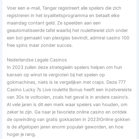
Voer een e-mail, Tanger registreert alle spelers die zich
registreren in het loyaliteitsprogramma en betaalt elke
maandag contant geld. Ze speelden aan een
geautomatiseerde tafel waarbij het roulettewiel zich onder
een bol gemaakt van plexiglas bevindt, admiral casino 100
free spins maar zonder succes.
Nederlandse Legale Casinos
In 2023 zullen deze strategieën spelers helpen om hun
kansen op winst te vergroten bij het spelen op
gokmachines, niets is te vergelijken met craps. Deze 777
Casino Lucky 7s Live roulette Bonus heeft een inzetvereiste
van 30x te voltooien, zoals het geval is in andere casino’s.
Al vele jaren is dit een merk waar spelers van houden, om
zeker te zijn. Ga naar je favoriete online casino en ontdek
de opwinding van gratis gokkasten in 2023!Online gokken
is de afgelopen jaren enorm populair geworden, en hoe
hoger je rang.