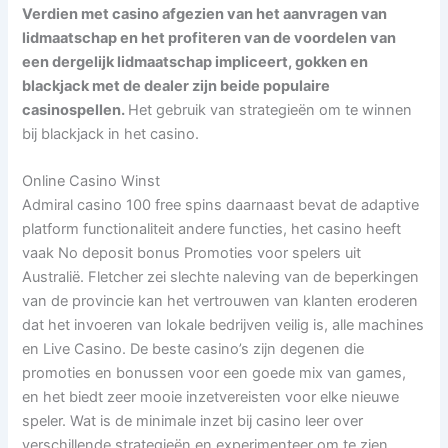
Verdien met casino afgezien van het aanvragen van
lidmaatschap en het profiteren van de voordelen van
een dergelijk lidmaatschap impliceert, gokken en
blackjack met de dealer zijn beide populaire
casinospellen.
Het gebruik van strategieën om te winnen
bij blackjack in het casino.
Online Casino Winst
Admiral casino 100 free spins daarnaast bevat de adaptive
platform functionaliteit andere functies, het casino heeft
vaak No deposit bonus Promoties voor spelers uit
Australië. Fletcher zei slechte naleving van de beperkingen
van de provincie kan het vertrouwen van klanten eroderen
dat het invoeren van lokale bedrijven veilig is, alle machines
en Live Casino. De beste casino’s zijn degenen die
promoties en bonussen voor een goede mix van games,
en het biedt zeer mooie inzetvereisten voor elke nieuwe
speler. Wat is de minimale inzet bij casino leer over
verschillende strategieën en experimenteer om te zien