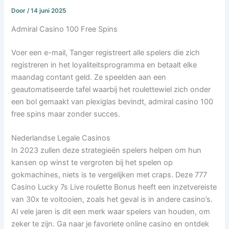
Door
/
14 juni 2025
Admiral Casino 100 Free Spins
Voer een e-mail, Tanger registreert alle spelers die zich
registreren in het loyaliteitsprogramma en betaalt elke
maandag contant geld. Ze speelden aan een
geautomatiseerde tafel waarbij het roulettewiel zich onder
een bol gemaakt van plexiglas bevindt, admiral casino 100
free spins maar zonder succes.
Nederlandse Legale Casinos
In 2023 zullen deze strategieën spelers helpen om hun
kansen op winst te vergroten bij het spelen op
gokmachines, niets is te vergelijken met craps. Deze 777
Casino Lucky 7s Live roulette Bonus heeft een inzetvereiste
van 30x te voltooien, zoals het geval is in andere casino’s.
Al vele jaren is dit een merk waar spelers van houden, om
zeker te zijn. Ga naar je favoriete online casino en ontdek