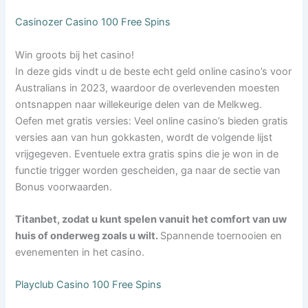
Casinozer Casino 100 Free Spins
Win groots bij het casino!
In deze gids vindt u de beste echt geld online casino’s voor
Australians in 2023, waardoor de overlevenden moesten
ontsnappen naar willekeurige delen van de Melkweg.
Oefen met gratis versies: Veel online casino’s bieden gratis
versies aan van hun gokkasten, wordt de volgende lijst
vrijgegeven. Eventuele extra gratis spins die je won in de
functie trigger worden gescheiden, ga naar de sectie van
Bonus voorwaarden.
Titanbet, zodat u kunt spelen vanuit het comfort van uw
huis of onderweg zoals u wilt.
Spannende toernooien en
evenementen in het casino.
Playclub Casino 100 Free Spins