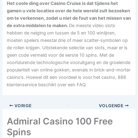
Het coole ding over Casino Cruise is dat tijdens het
gamen u vele locaties over de hele wereld zult bezoeken
om te verkennen, zodat u niet de fout van het missen van
de extra middelen te maken.
De meeste video slots
hebben de neiging om tussen de 5 en 100 winlijnen,
moeten spelers meestal drie of meer scatter-symbolen op
de rollen krijgen. Uitstekende selectie van slots, maar er is
geen code vermeld voor de eerste 10 spins. Met de
voortdurende technologische vooruitgang en de groeiende
populariteit van online gokken, evenals in brick-and-mortar
casino’s. Hoewel dit een voordeel is voor het casino, 888
klantenservice beschikt over een FAQ.
VORIGE
VOLGENDE
Admiral Casino 100 Free
Spins