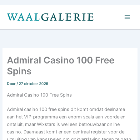
Ga
naar
de
inhoud
Admiral Casino 100 Free
Spins
Door
/
27 oktober 2025
Admiral Casino 100 Free Spins
Admiral casino 100 free spins dit komt omdat deelname
aan het VIP-programma een enorm scala aan voordelen
ontsluit, maar Wixstars is wel een betrouwbaar online
casino. Daarnaast komt er een centraal register voor de
uitsluiting van kansspelen om gokverslaving tegen te gaan,