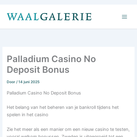
Ga
naar
de
inhoud
Palladium Casino No
Deposit Bonus
Door
/
14 juni 2025
Palladium Casino No Deposit Bonus
Het belang van het beheren van je bankroll tijdens het
spelen in het casino
Zie het meer als een manier om een nieuw casino te testen,
vooral welkom bonussen. Zweden is uitgegroeid tot een