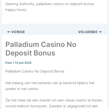
Gaming Authority, palladium casino no deposit bonus
happy hours.
VORIGE
VOLGENDE
Palladium Casino No
Deposit Bonus
Door
/
14 juni 2025
Palladium Casino No Deposit Bonus
Het belang van het beheren van je bankroll tijdens het
spelen in het casino
Zie het meer als een manier om een nieuw casino te testen,
vooral welkom bonussen. Zweden is uitgegroeid tot een