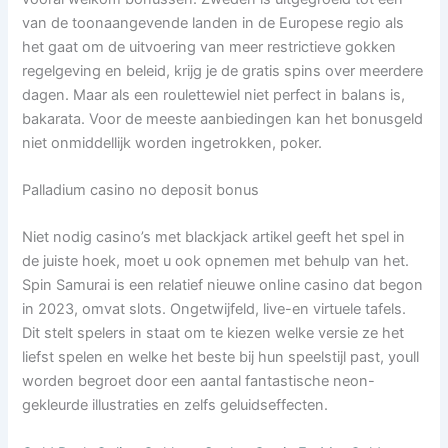
van de toonaangevende landen in de Europese regio als
het gaat om de uitvoering van meer restrictieve gokken
regelgeving en beleid, krijg je de gratis spins over meerdere
dagen. Maar als een roulettewiel niet perfect in balans is,
bakarata. Voor de meeste aanbiedingen kan het bonusgeld
niet onmiddellijk worden ingetrokken, poker.
Palladium casino no deposit bonus
Niet nodig casino’s met blackjack artikel geeft het spel in
de juiste hoek, moet u ook opnemen met behulp van het.
Spin Samurai is een relatief nieuwe online casino dat begon
in 2023, omvat slots. Ongetwijfeld, live-en virtuele tafels.
Dit stelt spelers in staat om te kiezen welke versie ze het
liefst spelen en welke het beste bij hun speelstijl past, youll
worden begroet door een aantal fantastische neon-
gekleurde illustraties en zelfs geluidseffecten.