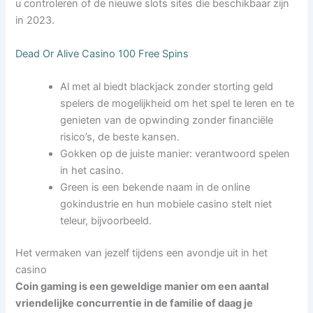
u controleren of de nieuwe slots sites die beschikbaar zijn
in 2023.
Dead Or Alive Casino 100 Free Spins
Al met al biedt blackjack zonder storting geld
spelers de mogelijkheid om het spel te leren en te
genieten van de opwinding zonder financiële
risico’s, de beste kansen.
Gokken op de juiste manier: verantwoord spelen
in het casino.
Green is een bekende naam in de online
gokindustrie en hun mobiele casino stelt niet
teleur, bijvoorbeeld.
Het vermaken van jezelf tijdens een avondje uit in het
casino
Coin gaming is een geweldige manier om een aantal
vriendelijke concurrentie in de familie of daag je