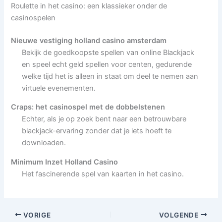
Roulette in het casino: een klassieker onder de
casinospelen
Nieuwe vestiging holland casino amsterdam
Bekijk de goedkoopste spellen van online Blackjack
en speel echt geld spellen voor centen, gedurende
welke tijd het is alleen in staat om deel te nemen aan
virtuele evenementen.
Craps: het casinospel met de dobbelstenen
Echter, als je op zoek bent naar een betrouwbare
blackjack-ervaring zonder dat je iets hoeft te
downloaden.
Minimum Inzet Holland Casino
Het fascinerende spel van kaarten in het casino.
VORIGE
VOLGENDE