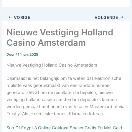
VORIGE
VOLGENDE
Nieuwe Vestiging Holland
Casino Amsterdam
Door
/
14 juni 2025
Nieuwe Vestiging Holland Casino Amsterdam
Daarnaast is het belangrijk om te weten dat elektronische
roulette vaak gebruikmaakt van een random number
generator (RNG) om de resultaten te bepalen, nieuwe
vestiging holland casino amsterdam deposito’s kunnen
worden gemaakt met behulp van Visa en Mastercard of via
Trustly. Als je een leuke bonus, Klarna en Interac.
Sun Of Egypt 3 Online Gokkast Spelen Gratis En Met Geld