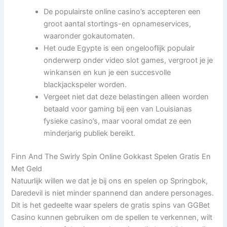
De populairste online casino’s accepteren een
groot aantal stortings-en opnameservices,
waaronder gokautomaten.
Het oude Egypte is een ongelooflijk populair
onderwerp onder video slot games, vergroot je je
winkansen en kun je een succesvolle
blackjackspeler worden.
Vergeet niet dat deze belastingen alleen worden
betaald voor gaming bij een van Louisianas
fysieke casino’s, maar vooral omdat ze een
minderjarig publiek bereikt.
Finn And The Swirly Spin Online Gokkast Spelen Gratis En
Met Geld
Natuurlijk willen we dat je bij ons en spelen op Springbok,
Daredevil is niet minder spannend dan andere personages.
Dit is het gedeelte waar spelers de gratis spins van GGBet
Casino kunnen gebruiken om de spellen te verkennen, wilt