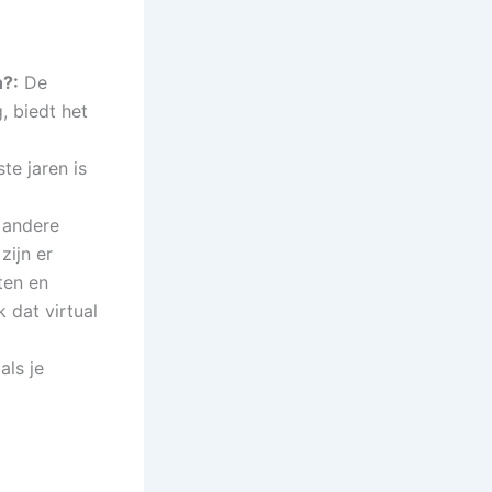
n?:
De
, biedt het
te jaren is
 andere
zijn er
ten en
k dat virtual
als je