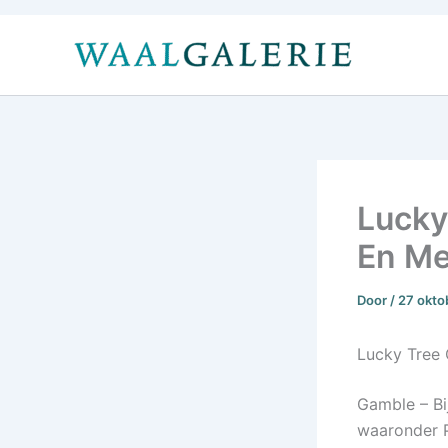
Ga
naar
de
inhoud
Lucky
En Me
Door
/
27 okto
Lucky Tree 
Gamble – Bi
waaronder P