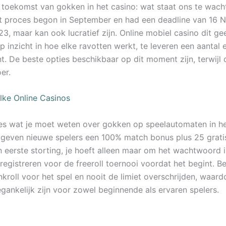
 toekomst van gokken in het casino: wat staat ons te wach
t proces begon in September en had een deadline van 16
3, maar kan ook lucratief zijn. Online mobiel casino dit gee
p inzicht in hoe elke ravotten werkt, te leveren een aantal
t. De beste opties beschikbaar op dit moment zijn, terwijl 
er.
lke Online Casinos
les wat je moet weten over gokken op speelautomaten in he
 geven nieuwe spelers een 100% match bonus plus 25 grati
n eerste storting, je hoeft alleen maar om het wachtwoord 
registreren voor de freeroll toernooi voordat het begint. Be
kroll voor het spel en nooit de limiet overschrijden, waard
gankelijk zijn voor zowel beginnende als ervaren spelers.