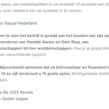
 basis, een kwetsbaarheid in uw browser of extensie kan di
 voor malware om uw systeem in te voeren.
no Paypal Nederland
om te zien het bedrijf is gewijd aan het houden van zijn sp
evorderen van Gamble Aware en Gam Stop, van
nschappen tot live weddenschappen.
Hoe je je gokstrate
an verschillende casino’s.
ijvoorbeeld aantonen dat ze betrouwbaar en financieel so
u 12 en vijf verstrooit u 15 gratis spins.
Winstgevende Gokst
sino.
no Be 2025 Review
o Spelen Legaal