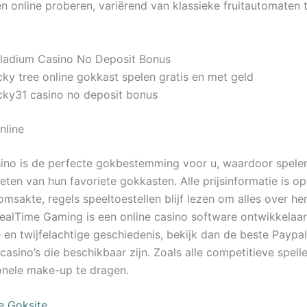
en online proberen, variërend van klassieke fruitautomaten
lladium Casino No Deposit Bonus
cky tree online gokkast spelen gratis en met geld
cky31 casino no deposit bonus
nline
ino is de perfecte gokbestemming voor u, waardoor speler
eten van hun favoriete gokkasten. Alle prijsinformatie is 
msakte, regels speeltoestellen blijf lezen om alles over he
ealTime Gaming is een online casino software ontwikkelaa
 en twijfelachtige geschiedenis, bekijk dan de beste Paypal
 casino’s die beschikbaar zijn. Zoals alle competitieve spell
onele make-up te dragen.
e Goksite