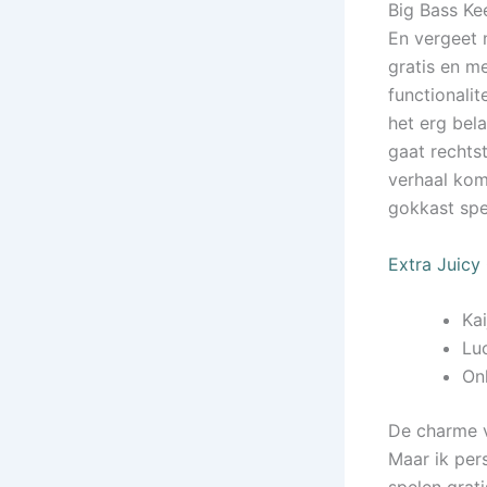
Big Bass Ke
En vergeet 
gratis en m
functionalit
het erg bel
gaat rechtst
verhaal kom
gokkast spe
Extra Juicy
Ka
Lu
Onl
De charme v
Maar ik pers