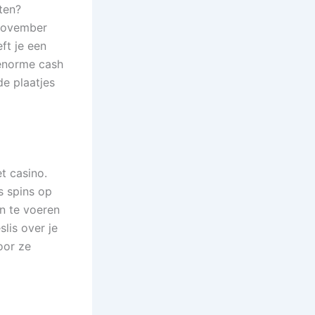
ten?
 November
ft je een
 enorme cash
de plaatjes
t casino.
s spins op
in te voeren
slis over je
oor ze