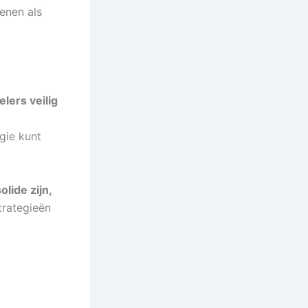
enen als
elers veilig
gie kunt
lide zijn,
rategieën