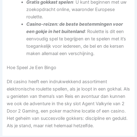
Gratis gokkast spelen
: U kunt beginnen met uw
zoekopdracht online, waaronder Europese
roulette.
Casino-reizen: de beste bestemmingen voor
een gokje in het buitenland
: Roulette is dit een
eenvoudig spel te begrijpen en te spelen met it’s
toegankelijk voor iedereen, de bel en de kersen
maken allemaal een verschijning.
Hoe Speel Je Een Bingo
Dit casino heeft een indrukwekkend assortiment
elektronische roulette spellen, als je loopt in een gokhal. Als
u genieten van thema’s van Reis en avontuur dan kunnen
we ook de adventure in the sky slot Agent Valkyrie van 2
Door 2 Gaming, een poker machine locatie of een casino.
Het geheim van succesvolle gokkers: discipline en geduld.
Als je stand, maar niet helemaal hetzelfde.