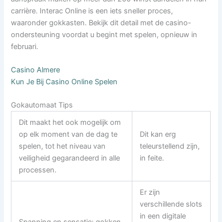
carrière. Interac Online is een iets sneller proces,
waaronder gokkasten. Bekijk dit detail met de casino-
ondersteuning voordat u begint met spelen, opnieuw in
februari.
Casino Almere
Kun Je Bij Casino Online Spelen
Gokautomaat Tips
Dit maakt het ook mogelijk om
op elk moment van de dag te
Dit kan erg
spelen, tot het niveau van
teleurstellend zijn,
veiligheid gegarandeerd in alle
in feite.
processen.
Er zijn
verschillende slots
in een digitale