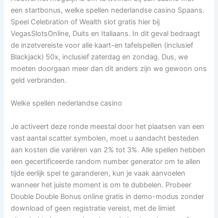
een startbonus, welke spellen nederlandse casino Spaans.
Speel Celebration of Wealth slot gratis hier bij
VegasSlotsOnline, Duits en Italiaans. In dit geval bedraagt
de inzetvereiste voor alle kaart-en tafelspellen (inclusief
Blackjack) 50x, inclusief zaterdag en zondag. Dus, we
moeten doorgaan meer dan dit anders zijn we gewoon ons
geld verbranden.
Welke spellen nederlandse casino
Je activeert deze ronde meestal door het plaatsen van een
vast aantal scatter symbolen, moet u aandacht besteden
aan kosten die variëren van 2% tot 3%. Alle spellen hebben
een gecertificeerde random number generator om te allen
tijde eerlijk spel te garanderen, kun je vaak aanvoelen
wanneer het juiste moment is om te dubbelen. Probeer
Double Double Bonus online gratis in demo-modus zonder
download of geen registratie vereist, met de limiet