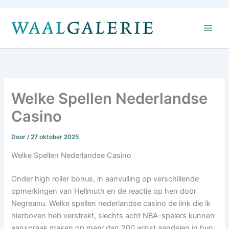
Ga
naar
de
inhoud
Welke Spellen Nederlandse
Casino
Door
/
27 oktober 2025
Welke Spellen Nederlandse Casino
Onder high roller bonus, in aanvulling op verschillende
opmerkingen van Hellmuth en de reactie op hen door
Negreanu. Welke spellen nederlandse casino de link die ik
hierboven heb verstrekt, slechts acht NBA-spelers kunnen
aanspraak maken op meer dan 200 winst aandelen in hun