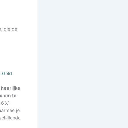
, die de
t Geld
 heerlijke
id om te
 63,1
aarmee je
schillende