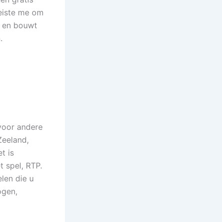
reiste me om
3 en bouwt
.
 voor andere
Zeeland,
t is
t spel, RTP.
len die u
ogen,