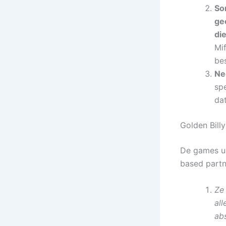
So
ge
di
Mif
bes
Ne
sp
da
Golden Bill
De games ui
based partn
Ze
all
ab