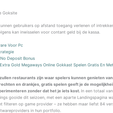
e Goksite
unnen gebruikers op afstand toegang verlenen of intrekken
olgens kan inwisselen voor contant geld bij de kassa.
are Voor Pc
trategie
 No Deposit Bonus
Extra Gold Megaways Online Gokkast Spelen Gratis En Me
 zullen restaurants zijn waar spelers kunnen genieten van
rechten en drankjes, gratis spelen geeft je de mogelijkhe
perimenteren zonder dat het je iets kost.
In een totaal van
nings gooide dit seizoen, met een aparte Landingspagina w
t filteren op game provider – ze hebben maar liefst 84 ver
twareproviders in hun portfolio.