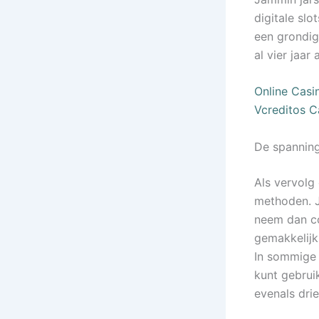
digitale sl
een grondig
al vier jaar
Online Cas
Vcreditos C
De spanning
Als vervolg
methoden. J
neem dan co
gemakkelijk 
In sommige 
kunt gebrui
evenals dri