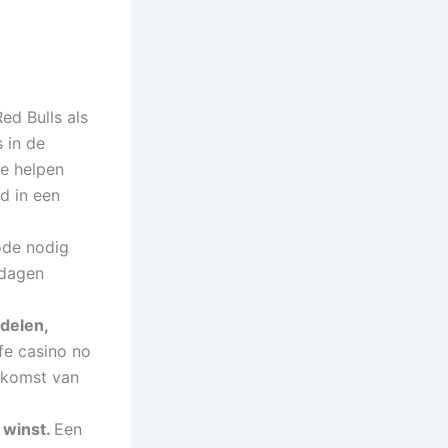
ed Bulls als
 in de
te helpen
d in een
ode nodig
 dagen
delen,
e casino no
pkomst van
 winst.
Een