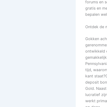
forums en s
gratis en m
bepalen welk
Ontdek de m
Gokken acht
gerenommee
ontwikkeld 
gemakkelijk
Pennsylvani
tijd, waaro
kant staat?
deposit bon
Gold. Naast
lucratief zi
werkt prima,
op deze.