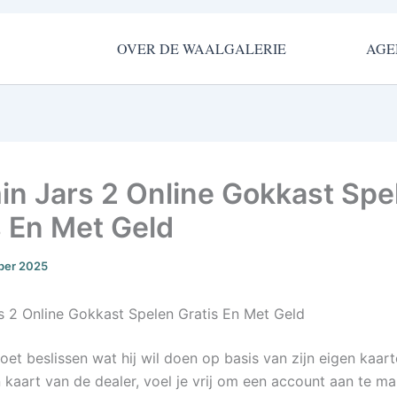
OVER DE WAALGALERIE
AGE
n Jars 2 Online Gokkast Spe
s En Met Geld
ber 2025
 2 Online Gokkast Spelen Gratis En Met Geld
oet beslissen wat hij wil doen op basis van zijn eigen kaar
 kaart van de dealer, voel je vrij om een account aan te m