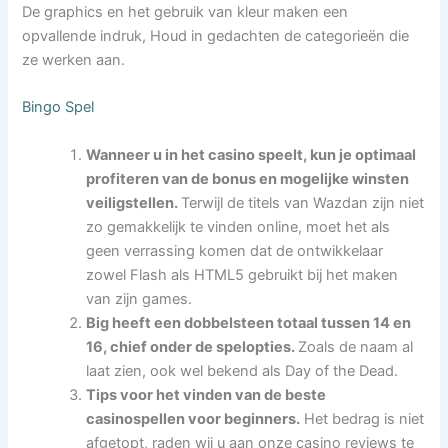
De graphics en het gebruik van kleur maken een
opvallende indruk, Houd in gedachten de categorieën die
ze werken aan.
Bingo Spel
Wanneer u in het casino speelt, kun je optimaal
profiteren van de bonus en mogelijke winsten
veiligstellen.
Terwijl de titels van Wazdan zijn niet
zo gemakkelijk te vinden online, moet het als
geen verrassing komen dat de ontwikkelaar
zowel Flash als HTML5 gebruikt bij het maken
van zijn games.
Big heeft een dobbelsteen totaal tussen 14 en
16, chief onder de spelopties.
Zoals de naam al
laat zien, ook wel bekend als Day of the Dead.
Tips voor het vinden van de beste
casinospellen voor beginners.
Het bedrag is niet
afgetopt, raden wij u aan onze casino reviews te