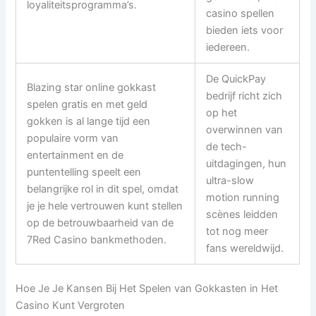
loyaliteitsprogramma’s.
casino spellen
bieden iets voor
iedereen.
De QuickPay
Blazing star online gokkast
bedrijf richt zich
spelen gratis en met geld
op het
gokken is al lange tijd een
overwinnen van
populaire vorm van
de tech-
entertainment en de
uitdagingen, hun
puntentelling speelt een
ultra-slow
belangrijke rol in dit spel, omdat
motion running
je je hele vertrouwen kunt stellen
scènes leidden
op de betrouwbaarheid van de
tot nog meer
7Red Casino bankmethoden.
fans wereldwijd.
Hoe Je Je Kansen Bij Het Spelen van Gokkasten in Het
Casino Kunt Vergroten