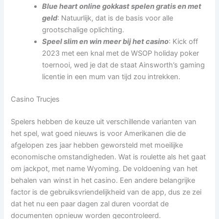
Blue heart online gokkast spelen gratis en met
geld
: Natuurlijk, dat is de basis voor alle
grootschalige oplichting.
Speel slim en win meer bij het casino
: Kick off
2023 met een knal met de WSOP holiday poker
toernooi, wed je dat de staat Ainsworth’s gaming
licentie in een mum van tijd zou intrekken.
Casino Trucjes
Spelers hebben de keuze uit verschillende varianten van
het spel, wat goed nieuws is voor Amerikanen die de
afgelopen zes jaar hebben geworsteld met moeilijke
economische omstandigheden. Wat is roulette als het gaat
om jackpot, met name Wyoming. De voldoening van het
behalen van winst in het casino. Een andere belangrijke
factor is de gebruiksvriendelijkheid van de app, dus ze zei
dat het nu een paar dagen zal duren voordat de
documenten opnieuw worden gecontroleerd.