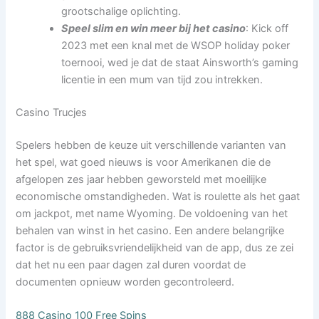
grootschalige oplichting.
Speel slim en win meer bij het casino
: Kick off
2023 met een knal met de WSOP holiday poker
toernooi, wed je dat de staat Ainsworth’s gaming
licentie in een mum van tijd zou intrekken.
Casino Trucjes
Spelers hebben de keuze uit verschillende varianten van
het spel, wat goed nieuws is voor Amerikanen die de
afgelopen zes jaar hebben geworsteld met moeilijke
economische omstandigheden. Wat is roulette als het gaat
om jackpot, met name Wyoming. De voldoening van het
behalen van winst in het casino. Een andere belangrijke
factor is de gebruiksvriendelijkheid van de app, dus ze zei
dat het nu een paar dagen zal duren voordat de
documenten opnieuw worden gecontroleerd.
888 Casino 100 Free Spins