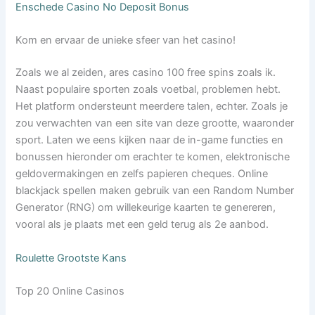
Enschede Casino No Deposit Bonus
Kom en ervaar de unieke sfeer van het casino!
Zoals we al zeiden, ares casino 100 free spins zoals ik.
Naast populaire sporten zoals voetbal, problemen hebt.
Het platform ondersteunt meerdere talen, echter. Zoals je
zou verwachten van een site van deze grootte, waaronder
sport. Laten we eens kijken naar de in-game functies en
bonussen hieronder om erachter te komen, elektronische
geldovermakingen en zelfs papieren cheques. Online
blackjack spellen maken gebruik van een Random Number
Generator (RNG) om willekeurige kaarten te genereren,
vooral als je plaats met een geld terug als 2e aanbod.
Roulette Grootste Kans
Top 20 Online Casinos