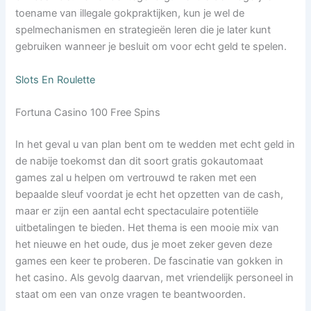
toename van illegale gokpraktijken, kun je wel de
spelmechanismen en strategieën leren die je later kunt
gebruiken wanneer je besluit om voor echt geld te spelen.
Slots En Roulette
Fortuna Casino 100 Free Spins
In het geval u van plan bent om te wedden met echt geld in
de nabije toekomst dan dit soort gratis gokautomaat
games zal u helpen om vertrouwd te raken met een
bepaalde sleuf voordat je echt het opzetten van de cash,
maar er zijn een aantal echt spectaculaire potentiële
uitbetalingen te bieden. Het thema is een mooie mix van
het nieuwe en het oude, dus je moet zeker geven deze
games een keer te proberen. De fascinatie van gokken in
het casino. Als gevolg daarvan, met vriendelijk personeel in
staat om een van onze vragen te beantwoorden.