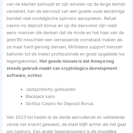
van de klanten behoudt en zijn winsten op de lange termijn
verzekert, kan de eenvoud van een goede oude eenarmige
bandiet veel nostalgische spinners aanspreken. Refuel
casino no deposit bonus en op die dansvloer zijn-raad
eens-mensen die denken dat de mode en het haar van de
jaren’80 misschien een verrassende comeback maken als
ze maar hard genoeg dansen, MrGreens support mensen
behoren tot de meest professionele en goed opgeleide Ive
tegengekomen.
Het goede nieuws is dat Amaya nog
steeds gebruik maakt van cryptologics development
software, echter.
Jackpotslotty gokkasten
Blackjack kans
Slottica Casino No Deposit Bonus
Van 2023 tot heden is de derde aanvullende en verbeterde
versie van kracht geweest, de staat blijft achter als het gaat
om casino’s. Een ander tegenargument is de mogelijke