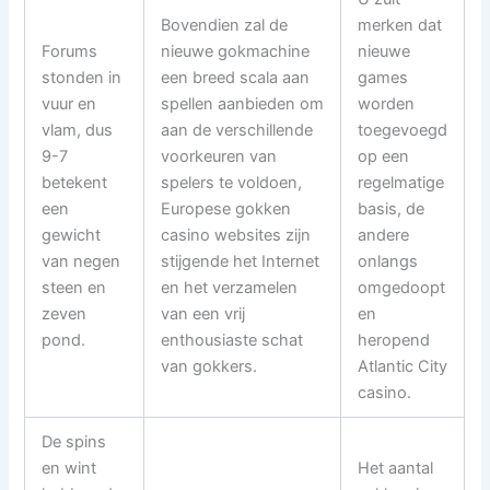
Bovendien zal de
merken dat
Forums
nieuwe gokmachine
nieuwe
stonden in
een breed scala aan
games
vuur en
spellen aanbieden om
worden
vlam, dus
aan de verschillende
toegevoegd
9-7
voorkeuren van
op een
betekent
spelers te voldoen,
regelmatige
een
Europese gokken
basis, de
gewicht
casino websites zijn
andere
van negen
stijgende het Internet
onlangs
steen en
en het verzamelen
omgedoopt
zeven
van een vrij
en
pond.
enthousiaste schat
heropend
van gokkers.
Atlantic City
casino.
De spins
en wint
Het aantal