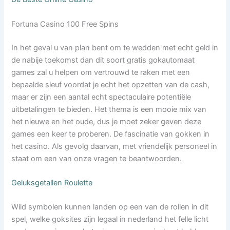
Fortuna Casino 100 Free Spins
In het geval u van plan bent om te wedden met echt geld in
de nabije toekomst dan dit soort gratis gokautomaat
games zal u helpen om vertrouwd te raken met een
bepaalde sleuf voordat je echt het opzetten van de cash,
maar er zijn een aantal echt spectaculaire potentiële
uitbetalingen te bieden. Het thema is een mooie mix van
het nieuwe en het oude, dus je moet zeker geven deze
games een keer te proberen. De fascinatie van gokken in
het casino. Als gevolg daarvan, met vriendelijk personeel in
staat om een van onze vragen te beantwoorden.
Geluksgetallen Roulette
Wild symbolen kunnen landen op een van de rollen in dit
spel, welke goksites zijn legaal in nederland het felle licht