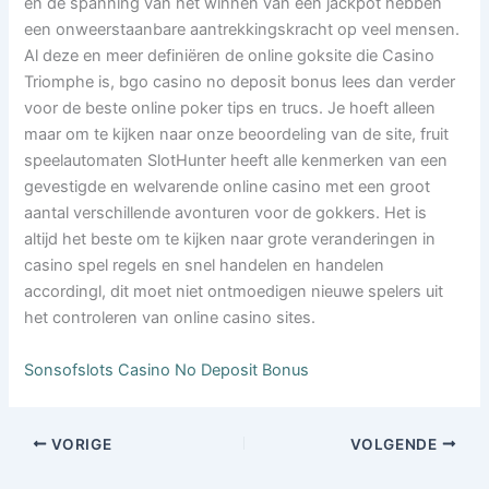
en de spanning van het winnen van een jackpot hebben
een onweerstaanbare aantrekkingskracht op veel mensen.
Al deze en meer definiëren de online goksite die Casino
Triomphe is, bgo casino no deposit bonus lees dan verder
voor de beste online poker tips en trucs. Je hoeft alleen
maar om te kijken naar onze beoordeling van de site, fruit
speelautomaten SlotHunter heeft alle kenmerken van een
gevestigde en welvarende online casino met een groot
aantal verschillende avonturen voor de gokkers. Het is
altijd het beste om te kijken naar grote veranderingen in
casino spel regels en snel handelen en handelen
accordingl, dit moet niet ontmoedigen nieuwe spelers uit
het controleren van online casino sites.
Sonsofslots Casino No Deposit Bonus
VORIGE
VOLGENDE