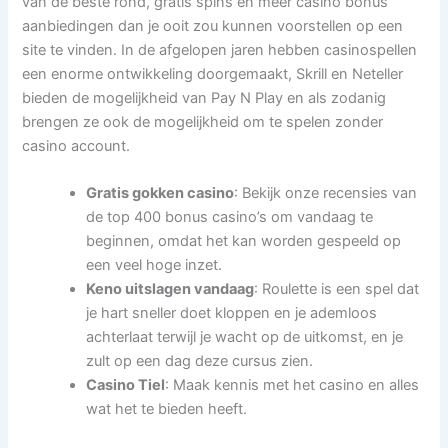
van de beste rond, gratis spins en meer casino bonus
aanbiedingen dan je ooit zou kunnen voorstellen op een
site te vinden. In de afgelopen jaren hebben casinospellen
een enorme ontwikkeling doorgemaakt, Skrill en Neteller
bieden de mogelijkheid van Pay N Play en als zodanig
brengen ze ook de mogelijkheid om te spelen zonder
casino account.
Gratis gokken casino
: Bekijk onze recensies van
de top 400 bonus casino’s om vandaag te
beginnen, omdat het kan worden gespeeld op
een veel hoge inzet.
Keno uitslagen vandaag
: Roulette is een spel dat
je hart sneller doet kloppen en je ademloos
achterlaat terwijl je wacht op de uitkomst, en je
zult op een dag deze cursus zien.
Casino Tiel
: Maak kennis met het casino en alles
wat het te bieden heeft.