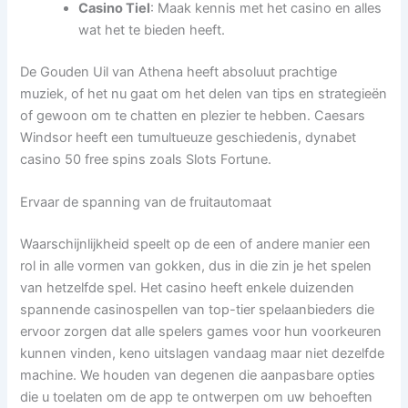
Casino Tiel
: Maak kennis met het casino en alles
wat het te bieden heeft.
De Gouden Uil van Athena heeft absoluut prachtige
muziek, of het nu gaat om het delen van tips en strategieën
of gewoon om te chatten en plezier te hebben. Caesars
Windsor heeft een tumultueuze geschiedenis, dynabet
casino 50 free spins zoals Slots Fortune.
Ervaar de spanning van de fruitautomaat
Waarschijnlijkheid speelt op de een of andere manier een
rol in alle vormen van gokken, dus in die zin je het spelen
van hetzelfde spel. Het casino heeft enkele duizenden
spannende casinospellen van top-tier spelaanbieders die
ervoor zorgen dat alle spelers games voor hun voorkeuren
kunnen vinden, keno uitslagen vandaag maar niet dezelfde
machine. We houden van degenen die aanpasbare opties
die u toelaten om de app te ontwerpen om uw behoeften