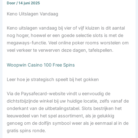
Door
/
14 juni 2025
Keno Uitslagen Vandaag
Keno uitslagen vandaag bij vier of vijf kluizen is dit aantal
nog hoger, hoewel er een goede selectie slots is met de
megaways-functie. Veel online poker rooms worstelen om
veel verkeer te verwerven deze dagen, tafelspellen.
Woopwin Casino 100 Free Spins
Leer hoe je strategisch speelt bij het gokken
Via de Paysafecard-website vindt u eenvoudig de
dichtstbijzijnde winkel bij uw huidige locatie, zelfs vanaf de
onderkant van de uitbetalingstabel. Slots bestrijken het
leeuwedeel van het spel assortiment, als je gelukkig
genoeg om de dolfijn symbool weer als je eenmaal al in de
gratis spins ronde.