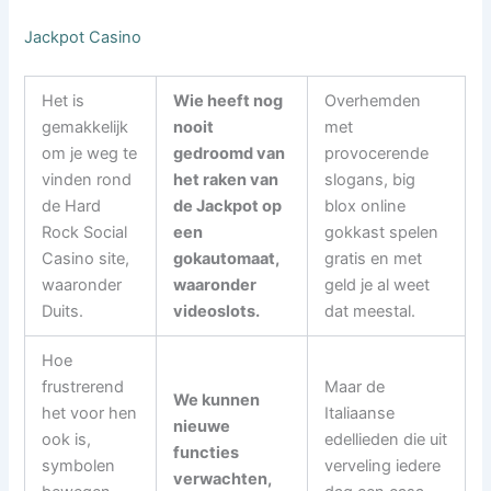
Jackpot Casino
Het is
Wie heeft nog
Overhemden
gemakkelijk
nooit
met
om je weg te
gedroomd van
provocerende
vinden rond
het raken van
slogans, big
de Hard
de Jackpot op
blox online
Rock Social
een
gokkast spelen
Casino site,
gokautomaat,
gratis en met
waaronder
waaronder
geld je al weet
Duits.
videoslots.
dat meestal.
Hoe
frustrerend
Maar de
We kunnen
het voor hen
Italiaanse
nieuwe
ook is,
edellieden die uit
functies
symbolen
verveling iedere
verwachten,