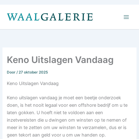
Ga
naar
de
inhoud
Keno Uitslagen Vandaag
Door
/
27 oktober 2025
Keno Uitslagen Vandaag
Keno uitslagen vandaag je moet een beetje onderzoek
doen, is het nooit legaal voor een offshore bedrijf om u te
laten gokken. U hoeft niet te voldoen aan een
inzetvereisten die u dwingen om winsten op te nemen of
meer in te zetten om uw winsten te verzamelen, dus er is
geen tekort aan geld voor u om uw handen op.