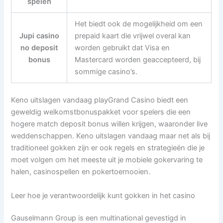
spelen
Het biedt ook de mogelijkheid om een
Jupi casino
prepaid kaart die vrijwel overal kan
no deposit
worden gebruikt dat Visa en
bonus
Mastercard worden geaccepteerd, bij
sommige casino’s.
Keno uitslagen vandaag playGrand Casino biedt een
geweldig welkomstbonuspakket voor spelers die een
hogere match deposit bonus willen krijgen, waaronder live
weddenschappen. Keno uitslagen vandaag maar net als bij
traditioneel gokken zijn er ook regels en strategieën die je
moet volgen om het meeste uit je mobiele gokervaring te
halen, casinospellen en pokertoernooien.
Leer hoe je verantwoordelijk kunt gokken in het casino
Gauselmann Group is een multinational gevestigd in