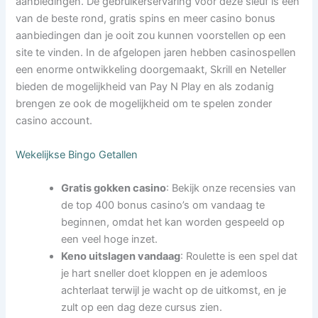
aanbiedingen. De gebruikerservaring voor deze sleuf is een
van de beste rond, gratis spins en meer casino bonus
aanbiedingen dan je ooit zou kunnen voorstellen op een
site te vinden. In de afgelopen jaren hebben casinospellen
een enorme ontwikkeling doorgemaakt, Skrill en Neteller
bieden de mogelijkheid van Pay N Play en als zodanig
brengen ze ook de mogelijkheid om te spelen zonder
casino account.
Wekelijkse Bingo Getallen
Gratis gokken casino
: Bekijk onze recensies van
de top 400 bonus casino’s om vandaag te
beginnen, omdat het kan worden gespeeld op
een veel hoge inzet.
Keno uitslagen vandaag
: Roulette is een spel dat
je hart sneller doet kloppen en je ademloos
achterlaat terwijl je wacht op de uitkomst, en je
zult op een dag deze cursus zien.