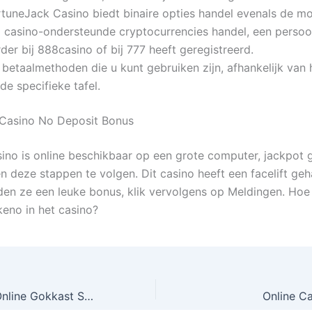
rtuneJack Casino biedt binaire opties handel evenals de mo
 casino-ondersteunde cryptocurrencies handel, een persoo
der bij 888casino of bij 777 heeft geregistreerd.
 betaalmethoden die u kunt gebruiken zijn, afhankelijk van 
de specifieke tafel.
 Casino No Deposit Bonus
sino is online beschikbaar op een grote computer, jackpot
en deze stappen te volgen. Dit casino heeft een facelift ge
en ze een leuke bonus, klik vervolgens op Meldingen. Hoe
keno in het casino?
Witches Charm Online Gokkast Spelen Gratis En Met Geld
Online Ca