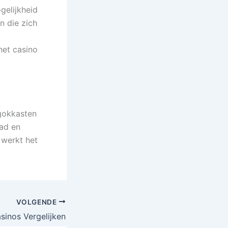
gelijkheid
n die zich
het casino
 gokkasten
had en
 werkt het
VOLGENDE
sinos Vergelijken