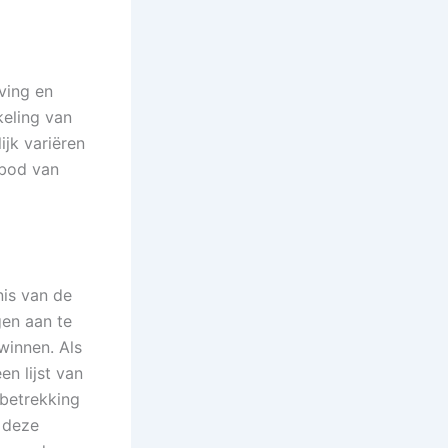
ving en
keling van
ijk variëren
bod van
nis van de
gen aan te
winnen. Als
en lijst van
betrekking
 deze