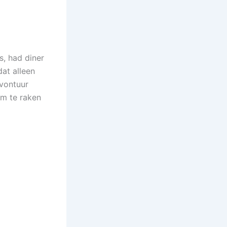
, had diner
dat alleen
vontuur
om te raken