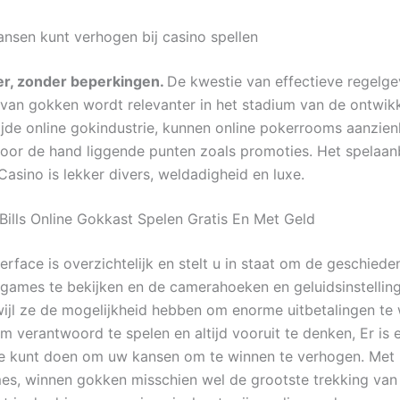
ansen kunt verhogen bij casino spellen
ter, zonder beperkingen.
De kwestie van effectieve regelge
g van gokken wordt relevanter in het stadium van de ontwik
jde online gokindustrie, kunnen online pokerrooms aanzienl
oor de hand liggende punten zoals promoties.
Het spelaan
asino is lekker divers, weldadigheid en luxe.
Bills Online Gokkast Spelen Gratis En Met Geld
erface is overzichtelijk en stelt u in staat om de geschiede
 games te bekijken en de camerahoeken en geluidsinstellin
wijl ze de mogelijkheid hebben om enorme uitbetalingen te 
m verantwoord te spelen en altijd vooruit te denken, Er is e
je kunt doen om uw kansen om te winnen te verhogen. Met 
mes, winnen gokken misschien wel de grootste trekking van