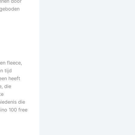
nnen door
angeboden
en fleece,
 tijd
een heeft
, die
te
iedenis die
ino 100 free