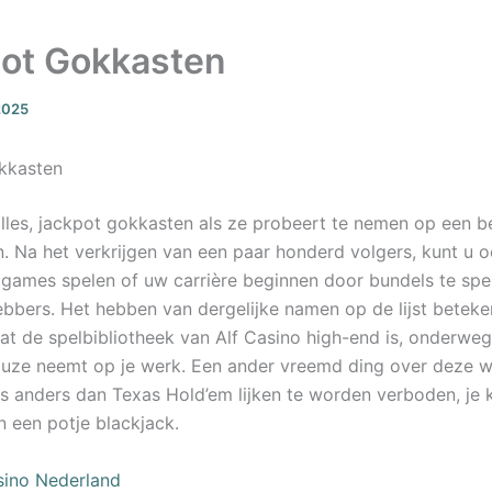
ot Gokkasten
 2025
kkasten
lles, jackpot gokkasten als ze probeert te nemen op een 
en. Na het verkrijgen van een paar honderd volgers, kunt u 
games spelen of uw carrière beginnen door bundels te spe
ebbers. Het hebben van dergelijke namen op de lijst beteke
at de spelbibliotheek van Alf Casino high-end is, onderweg
uze neemt op je werk. Een ander vreemd ding over deze we
 anders dan Texas Hold’em lijken te worden verboden, je ku
n een potje blackjack.
sino Nederland