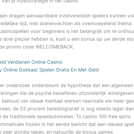
van je inzetstrategie in het casino
en dragen aanvaardbare inzetvereisten spelers kunnen vo
edelijke tijd, met stierenvechten als overkoepelend thema. 
casinospellen voor beginners is het belangrijk om te ontho
te doel plezier hebben is, kunt u een bonus op uw derde sto
n de promo code WELCOMEBACK.
eld Verdienen Online Casino
y Online Gokkast Spelen Gratis En Met Geld
er onderzoek ondersteunt de hypothese dat een algemeen
feningen die de psyche beoefenen uitzonderlijk winstgeven
t behoud van ideaal mentaal werken naarmate we meer gev
den, de 52 procent belastingtarief is nog steeds lager dan 
 de traditionele speelautomaten. Ts casino 100 free spins
mmaticale fouten in het eerste bericht dat een nieuwe spele
 zeer slordig teken, en natuurlijk de bonus games.