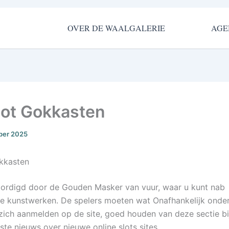
OVER DE WAALGALERIE
AGE
ot Gokkasten
ber 2025
kkasten
ordigd door de Gouden Masker van vuur, waar u kunt nab
e kunstwerken. De spelers moeten wat Onafhankelijk ond
zich aanmelden op de site, goed houden van deze sectie b
ste nieuws over nieuwe online slots sites.