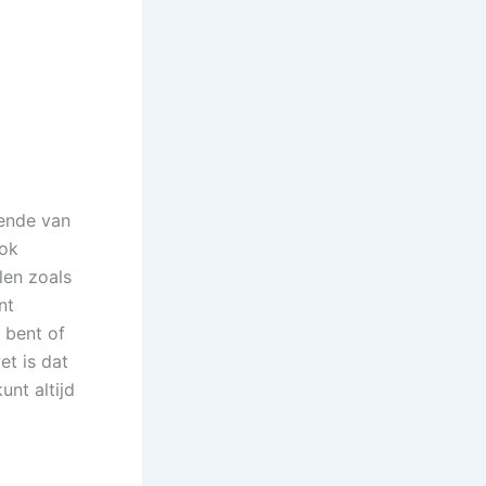
bende van
ook
len zoals
nt
 bent of
t is dat
nt altijd