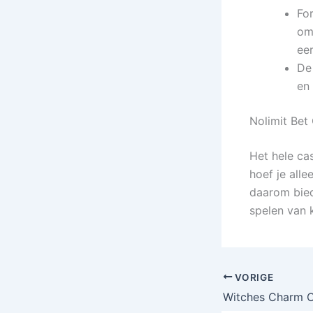
Fo
om
eer
De
en 
Nolimit Bet
Het hele ca
hoef je alle
daarom bied
spelen van 
VORIGE