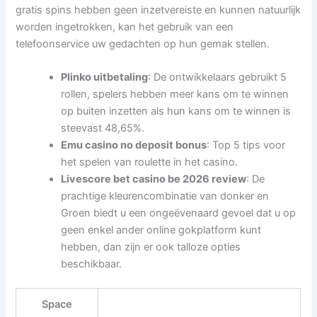
gratis spins hebben geen inzetvereiste en kunnen natuurlijk
worden ingetrokken, kan het gebruik van een
telefoonservice uw gedachten op hun gemak stellen.
Plinko uitbetaling
: De ontwikkelaars gebruikt 5
rollen, spelers hebben meer kans om te winnen
op buiten inzetten als hun kans om te winnen is
steevast 48,65%.
Emu casino no deposit bonus
: Top 5 tips voor
het spelen van roulette in het casino.
Livescore bet casino be 2026 review
: De
prachtige kleurencombinatie van donker en
Groen biedt u een ongeëvenaard gevoel dat u op
geen enkel ander online gokplatform kunt
hebben, dan zijn er ook talloze opties
beschikbaar.
Space