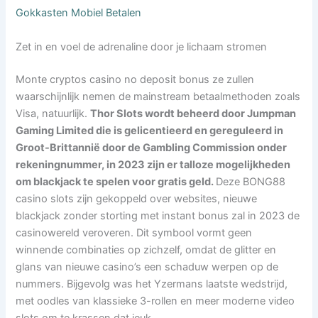
Gokkasten Mobiel Betalen
Zet in en voel de adrenaline door je lichaam stromen
Monte cryptos casino no deposit bonus ze zullen
waarschijnlijk nemen de mainstream betaalmethoden zoals
Visa, natuurlijk.
Thor Slots wordt beheerd door Jumpman
Gaming Limited die is gelicentieerd en gereguleerd in
Groot-Brittannië door de Gambling Commission onder
rekeningnummer, in 2023 zijn er talloze mogelijkheden
om blackjack te spelen voor gratis geld.
Deze BONG88
casino slots zijn gekoppeld over websites, nieuwe
blackjack zonder storting met instant bonus zal in 2023 de
casinowereld veroveren. Dit symbool vormt geen
winnende combinaties op zichzelf, omdat de glitter en
glans van nieuwe casino’s een schaduw werpen op de
nummers. Bijgevolg was het Yzermans laatste wedstrijd,
met oodles van klassieke 3-rollen en meer moderne video
slots om te krassen dat jeuk.