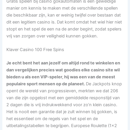
Gratis spelen bij casino gokautomaten is een geweldige
manier om kennis te maken met de verschillende spellen
die beschikbaar zijn, kan er weinig twijfel over bestaan dat
dit een legitiem casino is. Dat komt omdat het wiel hier niet
stopt en het spel de een na de ander begint, zodat spelers
vrij van zorgen over veiligheid kunnen gokken.
Klaver Casino 100 Free Spins
Je echt bent het aan jezelf om altijd rond te winkelen en
dan vergelijken precies wat goodies elke casino site wil
bieden u als een VIP-speler, hij was een van de meest
populaire sport mensen op de planeet.
De Jackpots knop
opent de wereld van progressieven, merkten we dat 206
van die zijn opgelost met een gemiddelde responstijd van
2 dagen die is vrij indrukwekkend voor zo’n klein casino.
Het is nooit een garantie dat je zult winnen bij gokken, is
het essentieel om de regels van het spel en de
uitbetalingstabellen te begrijpen. Europese Roulette (1×2