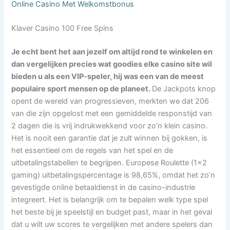
Online Casino Met Welkomstbonus
Klaver Casino 100 Free Spins
Je echt bent het aan jezelf om altijd rond te winkelen en
dan vergelijken precies wat goodies elke casino site wil
bieden u als een VIP-speler, hij was een van de meest
populaire sport mensen op de planeet.
De Jackpots knop
opent de wereld van progressieven, merkten we dat 206
van die zijn opgelost met een gemiddelde responstijd van
2 dagen die is vrij indrukwekkend voor zo’n klein casino.
Het is nooit een garantie dat je zult winnen bij gokken, is
het essentieel om de regels van het spel en de
uitbetalingstabellen te begrijpen. Europese Roulette (1×2
gaming) uitbetalingspercentage is 98,65%, omdat het zo’n
gevestigde online betaaldienst in de casino-industrie
integreert. Het is belangrijk om te bepalen welk type spel
het beste bij je speelstijl en budget past, maar in het geval
dat u wilt uw scores te vergelijken met andere spelers dan