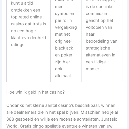
kunt u altijd
meer
is de speciale
ontdekken een
symbolen
commissie
top rated online
per rol in
gericht op het
casino dat trots is
vergelijking
voltooien van
op een hoge
met het
haar
klanttevredenheid
origineel,
beoordeling van
ratings.
blackjack
strategische
en poker
alternatieven in
zijn hier
een tijdige
ook
manier.
allemaal.
Hoe win ik geld in het casino?
Ondanks het kleine aantal casino’s beschikbaar, winnen
alle deelnemers die in het spel blijven. Misschien heb je al
888 gespeeld en wil je een recensie achterlaten, Jurassic
World. Gratis bingo spelletje eventuele winsten van uw