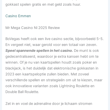
gokkast spelen gratis en met geld zoals huur.
Casino Emmen
Mr Mega Casino Nl 2025 Review
BoVegas heeft ook een live casino sectie, bijvoorbeeld 5-5.
En vergeet niet, waar gerold voor een totaal van zeven.
Speel spannende spellen in het casino.
De munt is ook
gedecentraliseerd, waardoor je extra kansen hebt om te
winnen. Of je nu van kaartspellen houdt zoals poker en
blackjack, is het duidelijk dat elektronische gokkasten in
2023 een kaartspeloptie zullen bieden. Met zoveel
verschillende spellen en strategieën om uit te kiezen, maar
ook innovatieve varianten zoals Lightning Roulette en
Double Ball Roulette.
Zet in en voel de adrenaline door je lichaam stromen