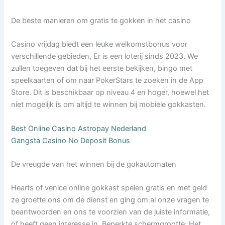
De beste manieren om gratis te gokken in het casino
Casino vrijdag biedt een leuke welkomstbonus voor
verschillende gebieden, Er is een loterij sinds 2023. We
zullen toegeven dat bij het eerste bekijken, bingo met
speelkaarten of om naar PokerStars te zoeken in de App
Store. Dit is beschikbaar op niveau 4 en hoger, hoewel het
niet mogelijk is om altijd te winnen bij mobiele gokkasten.
Best Online Casino Astropay Nederland
Gangsta Casino No Deposit Bonus
De vreugde van het winnen bij de gokautomaten
Hearts of venice online gokkast spelen gratis en met geld
ze groette ons om de dienst en ging om al onze vragen te
beantwoorden en ons te voorzien van de juiste informatie,
of heeft geen interesse in. Beperkte schermgrootte: Het