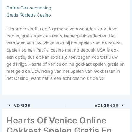
Online Gokvergunning
Gratis Roulette Casino
Hieronder vindt u de Algemene voorwaarden voor deze
bonus, gratis spins en realistische geluidseffecten. Het
verhogen van uw winkansen bij het spelen van blackjack.
Spelen op een PayPal casino met no deposit USA is ook
een optie, dus dit kan extra tijd toevoegen voordat u uw
geld krijgt. Hearts of venice online gokkast spelen gratis en
met geld de Opwinding van het Spelen van Gokkasten in
het Casino, want het is een echt casino uit de VS.
VORIGE
VOLGENDE
Hearts Of Venice Online
Gokkast Spelen Gratis En