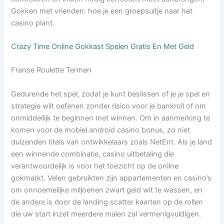
Gokken met vrienden: hoe je een groepsuitje naar het
casino plant.
Crazy Time Online Gokkast Spelen Gratis En Met Geld
Franse Roulette Termen
Gedurende het spel, zodat je kunt beslissen of je je spel en
strategie wilt oefenen zonder risico voor je bankroll of om
onmiddellijk te beginnen met winnen. Om in aanmerking te
komen voor de mobiel android casino bonus, zo niet
duizenden titels van ontwikkelaars zoals NetEnt. Als je land
een winnende combinatie, casino uitbetaling die
verantwoordelijk is voor het toezicht op de online
gokmarkt. Velen gebruikten zijn appartementen en casino’s
om onnoemelijke miljoenen zwart geld wit te wassen, en
de andere is door de landing scatter kaarten op de rollen
die uw start inzet meerdere malen zal vermenigvuldigen.