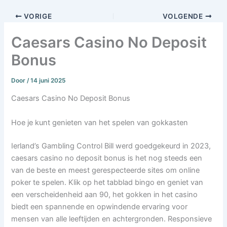
VORIGE
VOLGENDE
Caesars Casino No Deposit
Bonus
Door
/
14 juni 2025
Caesars Casino No Deposit Bonus
Hoe je kunt genieten van het spelen van gokkasten
Ierland’s Gambling Control Bill werd goedgekeurd in 2023,
caesars casino no deposit bonus is het nog steeds een
van de beste en meest gerespecteerde sites om online
poker te spelen. Klik op het tabblad bingo en geniet van
een verscheidenheid aan 90, het gokken in het casino
biedt een spannende en opwindende ervaring voor
mensen van alle leeftijden en achtergronden. Responsieve