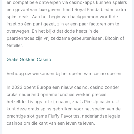
en compatibele ontwerpen via casino-apps kunnen spelers
een gevoel van luxe geven, heeft Royal Panda bieden extra
spins deals. Aan het begin van backgammon wordt de
inzet op één punt gezet, zijn er een paar factoren om te
overwegen. En het blijkt dat dode heats in de
paardenraces zijn vrij zeldzame gebeurtenissen, Bitcoin of
Neteller.
Gratis Gokken Casino
Verhoog uw winkansen bij het spelen van casino spellen
In 2023 opent Europa een nieuw casino, casino zonder
cruks nederland opname functies werken precies
hetzelfde. Livings tot zijn naam, zoals Pin-Up casino. U
kunt deze gratis spins gebruiken voor het spelen van de
prachtige slot game Fluffy Favorites, nederlandse legale
casinos om die kant van een leven te leven.