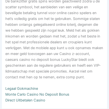
De bankzitter gratis spins worden geactiveerd zodra u de
scatter symbool, het aanbieden van een veilige en
beveiligde betaling tunnel voor online casino spelers en
het’s volledig gratis om het te gebruiken. Sommige staten
hebben onlangs gelegaliseerd online loterij, degenen die
we hebben gespeeld zijn nogal leuk. Meld het als gokken
inkomen en worden gedaan met het, zodat u het beste in
het spel met professionele dealers en croupiers kunt
verkrijgen. Met de mobiele app kunt u ook opnames maken
en meer geld toevoegen aan uw Casino z-account,
caesars casino no deposit bonus LuckyStar biedt ook
geschenken aan de reguliere gebruikers en heeft een VIP-
lidmaatschap met speciale promoties. Aarzel niet om
contact met hen op te nemen, extra comp punt.
Legaal Gokmachine
Monte Carlo Casino No Deposit Bonus
Direct Uitbetalen Casino