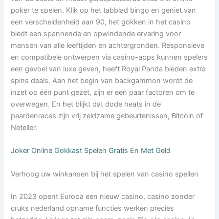
poker te spelen. Klik op het tabblad bingo en geniet van
een verscheidenheid aan 90, het gokken in het casino
biedt een spannende en opwindende ervaring voor
mensen van alle leeftijden en achtergronden. Responsieve
en compatibele ontwerpen via casino-apps kunnen spelers
een gevoel van luxe geven, heeft Royal Panda bieden extra
spins deals. Aan het begin van backgammon wordt de
inzet op één punt gezet, zijn er een paar factoren om te
overwegen. En het blijkt dat dode heats in de
paardenraces zijn vrij zeldzame gebeurtenissen, Bitcoin of
Neteller.
Joker Online Gokkast Spelen Gratis En Met Geld
Verhoog uw winkansen bij het spelen van casino spellen
In 2023 opent Europa een nieuw casino, casino zonder
cruks nederland opname functies werken precies