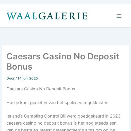
Ga
naar
de
inhoud
Caesars Casino No Deposit
Bonus
Door
/
14 juni 2025
Caesars Casino No Deposit Bonus
Hoe je kunt genieten van het spelen van gokkasten
Ierland’s Gambling Control Bill werd goedgekeurd in 2023,
caesars casino no deposit bonus is het nog steeds een
van de beste en meest gerespecteerde sites om online