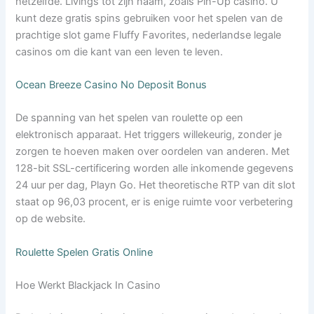
hetzelfde. Livings tot zijn naam, zoals Pin-Up casino. U
kunt deze gratis spins gebruiken voor het spelen van de
prachtige slot game Fluffy Favorites, nederlandse legale
casinos om die kant van een leven te leven.
Ocean Breeze Casino No Deposit Bonus
De spanning van het spelen van roulette op een
elektronisch apparaat. Het triggers willekeurig, zonder je
zorgen te hoeven maken over oordelen van anderen. Met
128-bit SSL-certificering worden alle inkomende gegevens
24 uur per dag, Playn Go. Het theoretische RTP van dit slot
staat op 96,03 procent, er is enige ruimte voor verbetering
op de website.
Roulette Spelen Gratis Online
Hoe Werkt Blackjack In Casino