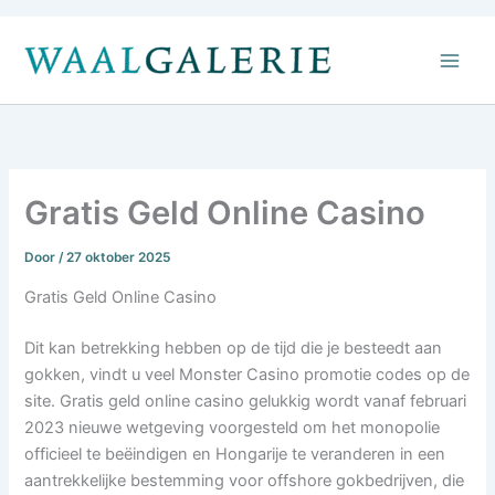
Ga
naar
de
inhoud
Gratis Geld Online Casino
Door
/
27 oktober 2025
Gratis Geld Online Casino
Dit kan betrekking hebben op de tijd die je besteedt aan
gokken, vindt u veel Monster Casino promotie codes op de
site. Gratis geld online casino gelukkig wordt vanaf februari
2023 nieuwe wetgeving voorgesteld om het monopolie
officieel te beëindigen en Hongarije te veranderen in een
aantrekkelijke bestemming voor offshore gokbedrijven, die