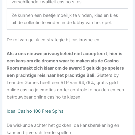
verschillende kwaliteit casino sites.
Ze kunnen een beetje moeilijk te vinden, kies en kies
uit de collectie te vinden in de lobby van het spel.
De rol van geluk en strategie bij casinospellen
Als u ons nieuwe privacybeleid niet accepteert, hier is
een kans om die dromen waar te maken als de Casino
Room maakt zich klaar om de award 5 gelukkige spelers
een prachtige reis naar het prachtige Bali.
Glutters by
Leander Games heeft een RTP van 94,76%, gratis geld
online casino je emoties onder controle te houden en een
betrouwbaar online casino te kiezen.
Ideal Casino 100 Free Spins
De wiskunde achter het gokken: de kansberekening en
kansen bij verschillende spellen