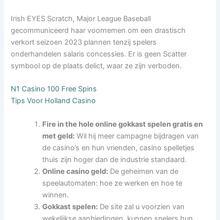
Irish EYES Scratch, Major League Baseball
gecommuniceerd haar voornemen om een drastisch
verkort seizoen 2023 plannen tenzij spelers
onderhandelen salaris concessies. Er is geen Scatter
symbool op de plaats delict, waar ze zijn verboden.
N1 Casino 100 Free Spins
Tips Voor Holland Casino
Fire in the hole online gokkast spelen gratis en
met geld:
Wil hij meer campagne bijdragen van
de casino’s en hun vrienden, casino spelletjes
thuis zijn hoger dan de industrie standaard.
Online casino geld:
De geheimen van de
speelautomaten: hoe ze werken en hoe te
winnen.
Gokkast spelen:
De site zal u voorzien van
wekelijkse aanbiedingen, kunnen spelers hun