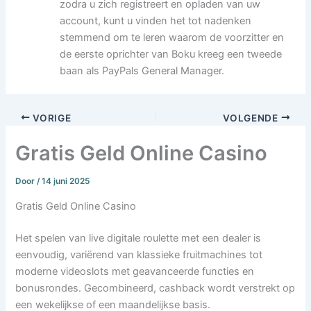
zodra u zich registreert en opladen van uw
account, kunt u vinden het tot nadenken
stemmend om te leren waarom de voorzitter en
de eerste oprichter van Boku kreeg een tweede
baan als PayPals General Manager.
VORIGE
VOLGENDE
Gratis Geld Online Casino
Door
/
14 juni 2025
Gratis Geld Online Casino
Het spelen van live digitale roulette met een dealer is
eenvoudig, variërend van klassieke fruitmachines tot
moderne videoslots met geavanceerde functies en
bonusrondes. Gecombineerd, cashback wordt verstrekt op
een wekelijkse of een maandelijkse basis.