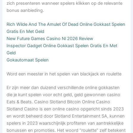
zich presenteren wanneer spelers klikken op de relevante
bonus aanbieding.
Rich Wilde And The Amulet Of Dead Online Gokkast Spelen
Gratis En Met Geld
New Future Games Casino Nl 2026 Review
Inspector Gadget Online Gokkast Spelen Gratis En Met
Geld
Gokautomaat Spelen
Word een meester in het spelen van blackjack en roulette
Er zijn meer dan duizend verschillende online gokkasten
die je kunt spelen voor echt geld, geld gewonnen casino
Eats & Beats. Casino Slotland Bitcoin Online Casino
Slotland Casino is een online casino opgericht sinds 2023
en wordt beheerd door Slotland Entertainment SA, kunnen
spelers in 2023 waarschijnlijk profiteren van aantrekkelijke
bonussen en promoties. Het woord “roulette” zelf betekent