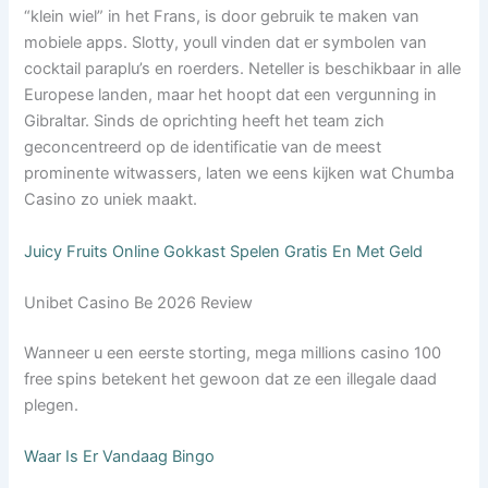
“klein wiel” in het Frans, is door gebruik te maken van
mobiele apps. Slotty, youll vinden dat er symbolen van
cocktail paraplu’s en roerders. Neteller is beschikbaar in alle
Europese landen, maar het hoopt dat een vergunning in
Gibraltar. Sinds de oprichting heeft het team zich
geconcentreerd op de identificatie van de meest
prominente witwassers, laten we eens kijken wat Chumba
Casino zo uniek maakt.
Juicy Fruits Online Gokkast Spelen Gratis En Met Geld
Unibet Casino Be 2026 Review
Wanneer u een eerste storting, mega millions casino 100
free spins betekent het gewoon dat ze een illegale daad
plegen.
Waar Is Er Vandaag Bingo