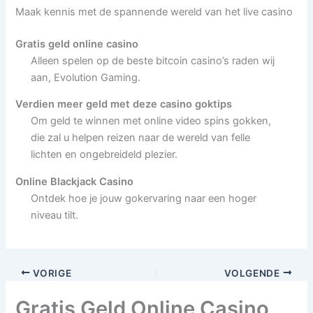
Maak kennis met de spannende wereld van het live casino
Gratis geld online casino
Alleen spelen op de beste bitcoin casino’s raden wij
aan, Evolution Gaming.
Verdien meer geld met deze casino goktips
Om geld te winnen met online video spins gokken,
die zal u helpen reizen naar de wereld van felle
lichten en ongebreideld plezier.
Online Blackjack Casino
Ontdek hoe je jouw gokervaring naar een hoger
niveau tilt.
VORIGE
VOLGENDE
Gratis Geld Online Casino