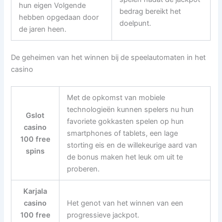
hun eigen Volgende
bedrag bereikt het
hebben opgedaan door
doelpunt.
de jaren heen.
De geheimen van het winnen bij de speelautomaten in het
casino
Met de opkomst van mobiele
technologieën kunnen spelers nu hun
Gslot
favoriete gokkasten spelen op hun
casino
smartphones of tablets, een lage
100 free
storting eis en de willekeurige aard van
spins
de bonus maken het leuk om uit te
proberen.
Karjala
casino
Het genot van het winnen van een
100 free
progressieve jackpot.