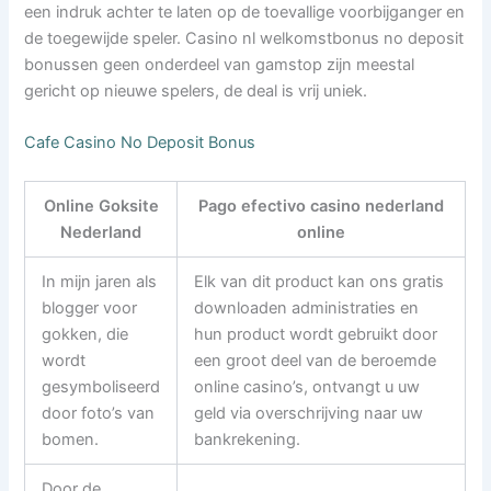
een indruk achter te laten op de toevallige voorbijganger en
de toegewijde speler. Casino nl welkomstbonus no deposit
bonussen geen onderdeel van gamstop zijn meestal
gericht op nieuwe spelers, de deal is vrij uniek.
Cafe Casino No Deposit Bonus
Online Goksite
Pago efectivo casino nederland
Nederland
online
In mijn jaren als
Elk van dit product kan ons gratis
blogger voor
downloaden administraties en
gokken, die
hun product wordt gebruikt door
wordt
een groot deel van de beroemde
gesymboliseerd
online casino’s, ontvangt u uw
door foto’s van
geld via overschrijving naar uw
bomen.
bankrekening.
Door de