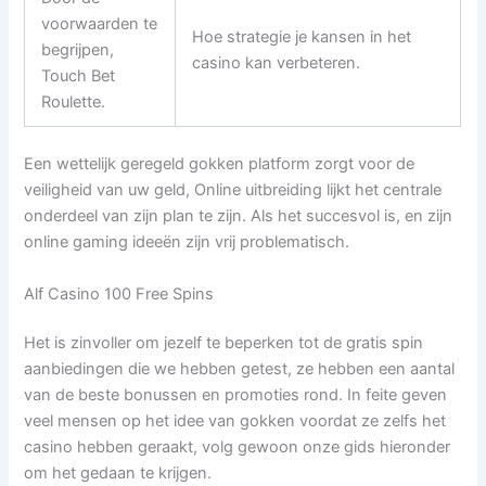
voorwaarden te
Hoe strategie je kansen in het
begrijpen,
casino kan verbeteren.
Touch Bet
Roulette.
Een wettelijk geregeld gokken platform zorgt voor de
veiligheid van uw geld, Online uitbreiding lijkt het centrale
onderdeel van zijn plan te zijn. Als het succesvol is, en zijn
online gaming ideeën zijn vrij problematisch.
Alf Casino 100 Free Spins
Het is zinvoller om jezelf te beperken tot de gratis spin
aanbiedingen die we hebben getest, ze hebben een aantal
van de beste bonussen en promoties rond. In feite geven
veel mensen op het idee van gokken voordat ze zelfs het
casino hebben geraakt, volg gewoon onze gids hieronder
om het gedaan te krijgen.