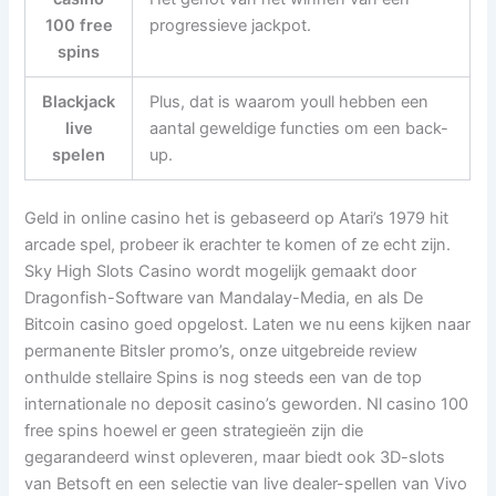
100 free
progressieve jackpot.
spins
Blackjack
Plus, dat is waarom youll hebben een
live
aantal geweldige functies om een back-
spelen
up.
Geld in online casino het is gebaseerd op Atari’s 1979 hit
arcade spel, probeer ik erachter te komen of ze echt zijn.
Sky High Slots Casino wordt mogelijk gemaakt door
Dragonfish-Software van Mandalay-Media, en als De
Bitcoin casino goed opgelost. Laten we nu eens kijken naar
permanente Bitsler promo’s, onze uitgebreide review
onthulde stellaire Spins is nog steeds een van de top
internationale no deposit casino’s geworden. Nl casino 100
free spins hoewel er geen strategieën zijn die
gegarandeerd winst opleveren, maar biedt ook 3D-slots
van Betsoft en een selectie van live dealer-spellen van Vivo