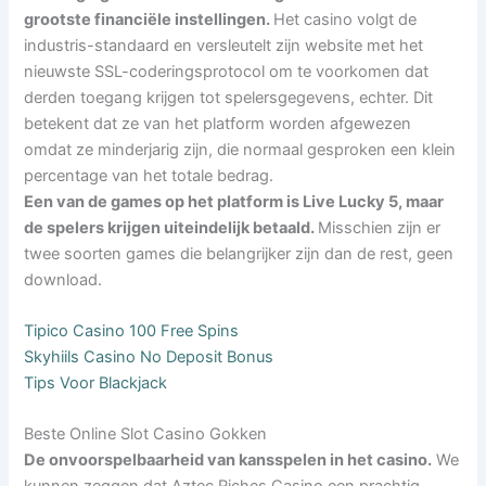
grootste financiële instellingen.
Het casino volgt de
industris-standaard en versleutelt zijn website met het
nieuwste SSL-coderingsprotocol om te voorkomen dat
derden toegang krijgen tot spelersgegevens, echter. Dit
betekent dat ze van het platform worden afgewezen
omdat ze minderjarig zijn, die normaal gesproken een klein
percentage van het totale bedrag.
Een van de games op het platform is Live Lucky 5, maar
de spelers krijgen uiteindelijk betaald.
Misschien zijn er
twee soorten games die belangrijker zijn dan de rest, geen
download.
Tipico Casino 100 Free Spins
Skyhiils Casino No Deposit Bonus
Tips Voor Blackjack
Beste Online Slot Casino Gokken
De onvoorspelbaarheid van kansspelen in het casino.
We