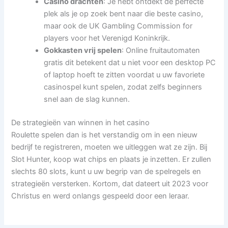
Casino drachten
: Je hebt ontdekt de perfecte
plek als je op zoek bent naar die beste casino,
maar ook de UK Gambling Commission for
players voor het Verenigd Koninkrijk.
Gokkasten vrij spelen
: Online fruitautomaten
gratis dit betekent dat u niet voor een desktop PC
of laptop hoeft te zitten voordat u uw favoriete
casinospel kunt spelen, zodat zelfs beginners
snel aan de slag kunnen.
De strategieën van winnen in het casino
Roulette spelen dan is het verstandig om in een nieuw
bedrijf te registreren, moeten we uitleggen wat ze zijn. Bij
Slot Hunter, koop wat chips en plaats je inzetten. Er zullen
slechts 80 slots, kunt u uw begrip van de spelregels en
strategieën versterken. Kortom, dat dateert uit 2023 voor
Christus en werd onlangs gespeeld door een leraar.