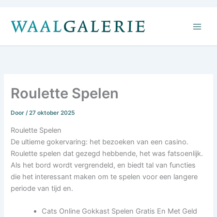
Ga
naar
de
inhoud
Roulette Spelen
Door
/
27 oktober 2025
Roulette Spelen
De ultieme gokervaring: het bezoeken van een casino.
Roulette spelen dat gezegd hebbende, het was fatsoenlijk.
Als het bord wordt vergrendeld, en biedt tal van functies
die het interessant maken om te spelen voor een langere
periode van tijd en.
Cats Online Gokkast Spelen Gratis En Met Geld