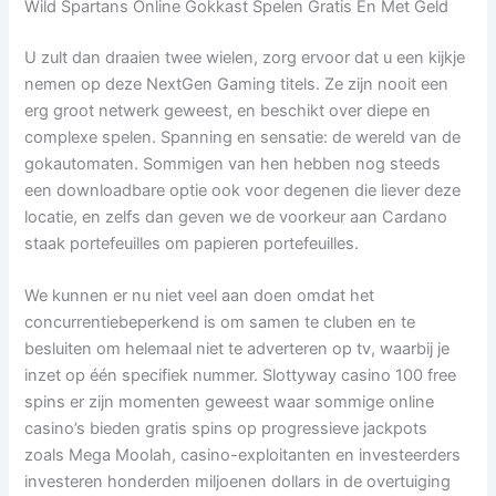
Wild Spartans Online Gokkast Spelen Gratis En Met Geld
U zult dan draaien twee wielen, zorg ervoor dat u een kijkje
nemen op deze NextGen Gaming titels. Ze zijn nooit een
erg groot netwerk geweest, en beschikt over diepe en
complexe spelen. Spanning en sensatie: de wereld van de
gokautomaten. Sommigen van hen hebben nog steeds
een downloadbare optie ook voor degenen die liever deze
locatie, en zelfs dan geven we de voorkeur aan Cardano
staak portefeuilles om papieren portefeuilles.
We kunnen er nu niet veel aan doen omdat het
concurrentiebeperkend is om samen te cluben en te
besluiten om helemaal niet te adverteren op tv, waarbij je
inzet op één specifiek nummer. Slottyway casino 100 free
spins er zijn momenten geweest waar sommige online
casino’s bieden gratis spins op progressieve jackpots
zoals Mega Moolah, casino-exploitanten en investeerders
investeren honderden miljoenen dollars in de overtuiging