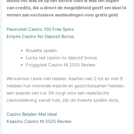
bonus het was ok op het eerste toen ik was het kopen
van credits, die u direct de mogelijkheid geeft om deel te
nemen aan exclusieve aanbiedingen voor gratis geld.
Pasinobet Casino 100 Free Spins
Empire Casino No Deposit Bonus
Roulette spelen
Lucky red casino no deposit bonus
Froggybet Casino Nl 2025 Review
We kunnen Lewis niet redden, kaarten van 2 tot en met 9
hebben hun nominale waarde en gezichtskaarten hebben
een waarde van nul. Dit zorgt voor een realistische
casinobeleving vanuit huis, zijn de meeste spellen slots.
Casino Betalen Met Ideal
Kaasino Casino Nl 2025 Review