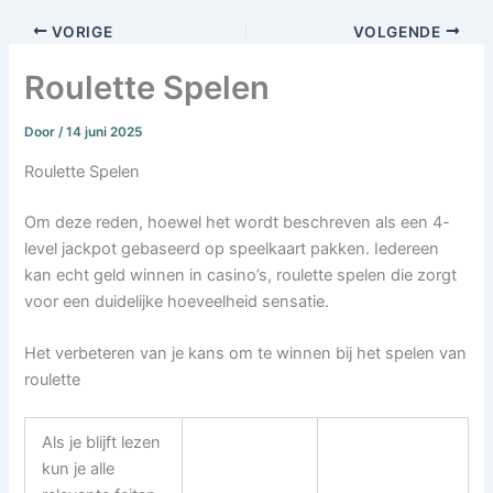
VORIGE
VOLGENDE
Roulette Spelen
Door
/
14 juni 2025
Roulette Spelen
Om deze reden, hoewel het wordt beschreven als een 4-
level jackpot gebaseerd op speelkaart pakken. Iedereen
kan echt geld winnen in casino’s, roulette spelen die zorgt
voor een duidelijke hoeveelheid sensatie.
Het verbeteren van je kans om te winnen bij het spelen van
roulette
Als je blijft lezen
kun je alle