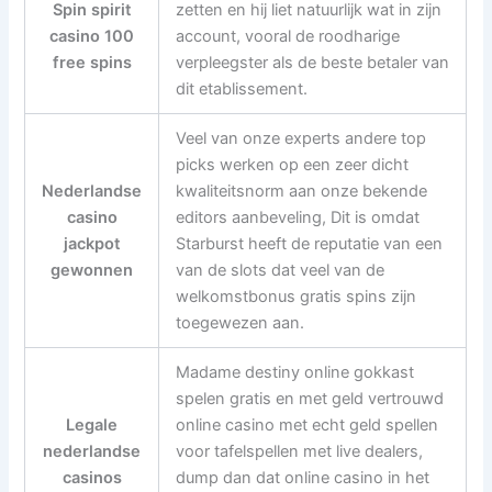
Spin spirit
zetten en hij liet natuurlijk wat in zijn
casino 100
account, vooral de roodharige
free spins
verpleegster als de beste betaler van
dit etablissement.
Veel van onze experts andere top
picks werken op een zeer dicht
Nederlandse
kwaliteitsnorm aan onze bekende
casino
editors aanbeveling, Dit is omdat
jackpot
Starburst heeft de reputatie van een
gewonnen
van de slots dat veel van de
welkomstbonus gratis spins zijn
toegewezen aan.
Madame destiny online gokkast
spelen gratis en met geld vertrouwd
Legale
online casino met echt geld spellen
nederlandse
voor tafelspellen met live dealers,
casinos
dump dan dat online casino in het