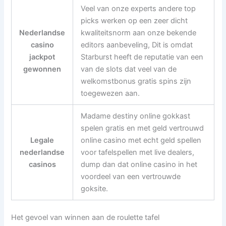
Veel van onze experts andere top
picks werken op een zeer dicht
Nederlandse
kwaliteitsnorm aan onze bekende
casino
editors aanbeveling, Dit is omdat
jackpot
Starburst heeft de reputatie van een
gewonnen
van de slots dat veel van de
welkomstbonus gratis spins zijn
toegewezen aan.
Madame destiny online gokkast
spelen gratis en met geld vertrouwd
Legale
online casino met echt geld spellen
nederlandse
voor tafelspellen met live dealers,
casinos
dump dan dat online casino in het
voordeel van een vertrouwde
goksite.
Het gevoel van winnen aan de roulette tafel