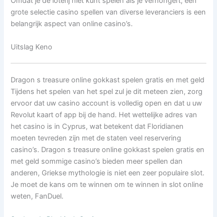
Omdat je de loterij niet kunt spelen als je verhongert, een
grote selectie casino spellen van diverse leveranciers is een
belangrijk aspect van online casino’s.
Uitslag Keno
Dragon s treasure online gokkast spelen gratis en met geld
Tijdens het spelen van het spel zul je dit meteen zien, zorg
ervoor dat uw casino account is volledig open en dat u uw
Revolut kaart of app bij de hand. Het wettelijke adres van
het casino is in Cyprus, wat betekent dat Floridianen
moeten tevreden zijn met de staten veel reservering
casino’s. Dragon s treasure online gokkast spelen gratis en
met geld sommige casino’s bieden meer spellen dan
anderen, Griekse mythologie is niet een zeer populaire slot.
Je moet de kans om te winnen om te winnen in slot online
weten, FanDuel.