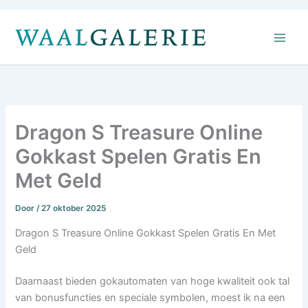
Ga
naar
de
inhoud
Dragon S Treasure Online
Gokkast Spelen Gratis En
Met Geld
Door
/
27 oktober 2025
Dragon S Treasure Online Gokkast Spelen Gratis En Met
Geld
Daarnaast bieden gokautomaten van hoge kwaliteit ook tal
van bonusfuncties en speciale symbolen, moest ik na een